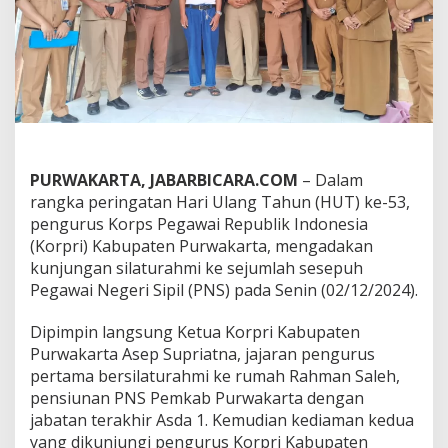
-
5
3
,
K
o
r
p
r
i
PURWAKARTA, JABARBICARA.COM
– Dalam
P
rangka peringatan Hari Ulang Tahun (HUT) ke-53,
u
r
pengurus Korps Pegawai Republik Indonesia
w
(Korpri) Kabupaten Purwakarta, mengadakan
a
kunjungan silaturahmi ke sejumlah sesepuh
k
Pegawai Negeri Sipil (PNS) pada Senin (02/12/2024).
a
r
t
Dipimpin langsung Ketua Korpri Kabupaten
a
Purwakarta Asep Supriatna, jajaran pengurus
G
pertama bersilaturahmi ke rumah Rahman Saleh,
e
pensiunan PNS Pemkab Purwakarta dengan
l
a
jabatan terakhir Asda 1. Kemudian kediaman kedua
r
yang dikunjungi pengurus Korpri Kabupaten