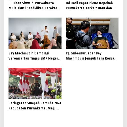
Puluhan Siswa di Purwakarta
Ini Hasil Rapat Pleno Depekab
Mulai Ikuti Pendidikan Karakter
Purwakarta Terkait UMK dan
ala Militer di Batalyon Armed
UMSK 2025
Bey Machmudin Dampingi
PJ. Gubernur Jabar Bey
Veronica Tan Tinjau SMK Negeri
Machmduin Jenguk Para Korban
Tegalwaru Puwarkarta
Kecelakaan Tol Cipularang KM 92
Peringatan Sumpah Pemuda 2024
Kabupaten Purwakarta, Maju
Bersama Indonesia Raya