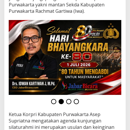
S
Purwakarta yakni mantan Sekda Kabupaten
i
Purwakarta Rachmat Gartiwa (Iwa).
l
a
t
u
r
a
h
m
i
k
e
S
e
j
u
m
l
a
h
S
Ketua Korpri Kabupaten Purwakarta Asep
e
Supriatna mengatakan agenda kunjungan
s
silaturahmi ini merupakan usulan dan keinginan
e