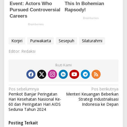
Korpri
Purwakarta
Sesepuh
Silaturahmi
Editor: Redaksi
Ikuti Kami
N
Pos sebelumnya
Pos berikutnya
Pemkot Banjar Peringatan
Menteri Keuangan Beberkan
a
Hari Kesehatan Nasional Ke-
Strategi Industrialisasi
v
60 dan Peringatan Hari AIDS
Indonesia ke Depan
Sedunia Tahun 2024
i
g
Posting Terkait