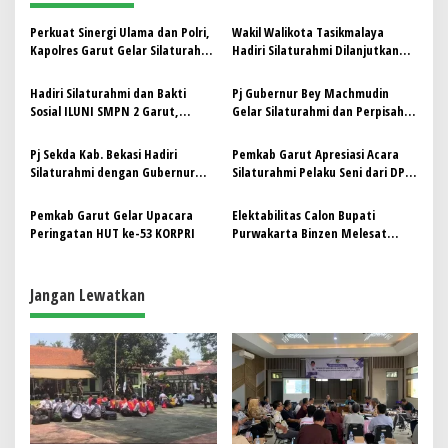
a
s
Perkuat Sinergi Ulama dan Polri,
Wakil Walikota Tasikmalaya
Kapolres Garut Gelar Silaturahmi
Hadiri Silaturahmi Dilanjutkan
i
dengan Tokoh Agama
Gotong Royong Bersama Warga
p
Kelurahan Sukanagara
Hadiri Silaturahmi dan Bakti
Pj Gubernur Bey Machmudin
Sosial ILUNI SMPN 2 Garut,
Gelar Silaturahmi dan Perpisahan
o
Bupati Ajak Siswa jadi Generasi
dengan Jajaran Setda Jabar
s
Hebat
Pj Sekda Kab. Bekasi Hadiri
Pemkab Garut Apresiasi Acara
Silaturahmi dengan Gubernur
Silaturahmi Pelaku Seni dari DPC
Jawa Barat Terpilih
PAMDI Garut
Pemkab Garut Gelar Upacara
Elektabilitas Calon Bupati
Peringatan HUT ke-53 KORPRI
Purwakarta Binzen Melesat
Tinggalkan Petahana
Jangan Lewatkan