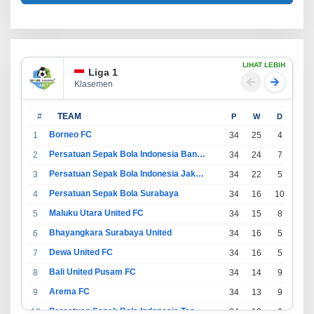
LIHAT LEBIH
Liga 1
Klasemen
#
TEAM
P
W
D
L
Borneo FC
1
34
25
4
5
Persatuan Sepak Bola Indonesia Bandung
2
34
24
7
3
Persatuan Sepak Bola Indonesia Jakarta
3
34
22
5
7
Persatuan Sepak Bola Surabaya
4
34
16
10
8
Maluku Utara United FC
5
34
15
8
11
Bhayangkara Surabaya United
6
34
16
5
13
Dewa United FC
7
34
16
5
13
Bali United Pusam FC
8
34
14
9
11
Arema FC
9
34
13
9
12
Persatuan Sepak Bola Indonesia Tangerang
10
34
13
6
15