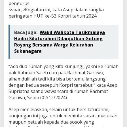
p
pengurus.
u
<span;>Kegiatan ini, kata Asep dalam rangka
h
peringatan HUT ke-53 Korpri tahun 2024.
Baca Juga:
Wakil Walikota Tasikmalaya
Hadiri Silaturahmi Dilanjutkan Gotong
Royong Bersama Warga Kelurahan
Sukanagara
“Ada dua rumah yang kita kunjungi, yakni ke rumah
pak Rahman Saleh dan pak Rachmat Gartiwa,
alhamdulillah tadi kita bisa bertemu langsung
dengan kedua sesepuh Korpri tersebut,” kata Asep
Supriatna saat diwawancara di rumah Rachmat
Gartiwa, Senin (02/12/2024).
Asep menjelaskan, selain untuk bersilaturahmi,
kunjungan ini juga untuk meminta saran, masukan
maupun petuah kepada dua sosok yang