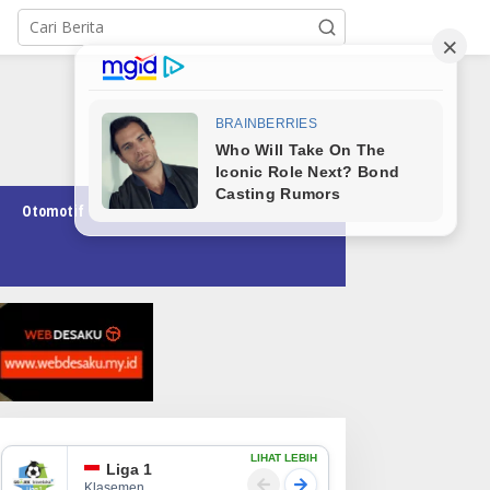
Otomotif
Pendidikan
Teknologi
Opini
LIHAT LEBIH
Liga 1
Klasemen