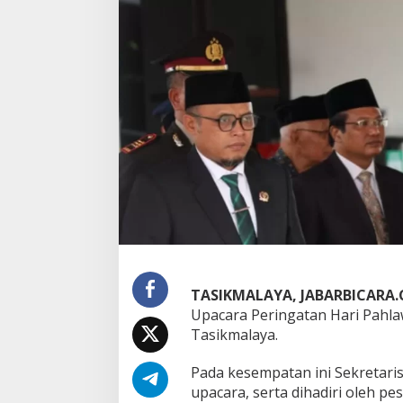
p
a
c
a
r
a
P
e
r
i
n
g
a
t
a
n
H
a
TASIKMALAYA, JABARBICARA
r
Upacara Peringatan Hari Pahla
i
Tasikmalaya.
P
a
h
Pada kesempatan ini Sekretari
l
upacara, serta dihadiri oleh pe
a