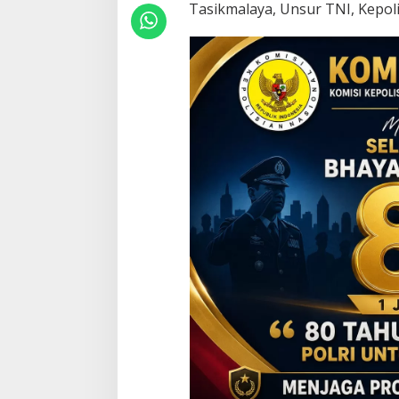
Tasikmalaya, Unsur TNI, Kepoli
w
a
n