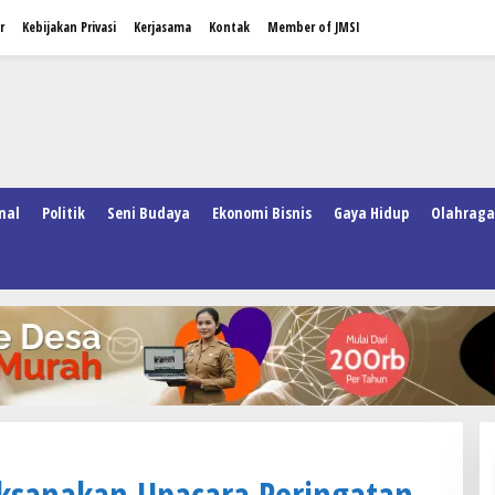
r
Kebijakan Privasi
Kerjasama
Kontak
Member of JMSI
nal
Politik
Seni Budaya
Ekonomi Bisnis
Gaya Hidup
Olahraga
ksanakan Upacara Peringatan