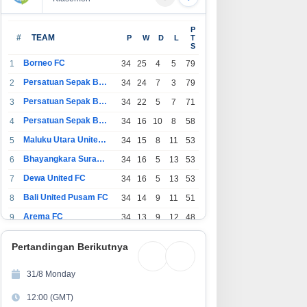
P
#
TEAM
P
W
D
L
T
S
Borneo FC
1
34
25
4
5
79
Persatuan Sepak Bola Indonesia Bandung
2
34
24
7
3
79
Persatuan Sepak Bola Indonesia Jakarta
3
34
22
5
7
71
Persatuan Sepak Bola Surabaya
4
34
16
10
8
58
Maluku Utara United FC
5
34
15
8
11
53
Bhayangkara Surabaya United
6
34
16
5
13
53
Dewa United FC
7
34
16
5
13
53
Bali United Pusam FC
8
34
14
9
11
51
Arema FC
9
34
13
9
12
48
1
Persatuan Sepak Bola Indonesia Tangerang
34
13
6
15
45
0
Pertandingan Berikutnya
1
PSIM Yogyakarta
34
11
12
11
45
1
31/8 Monday
1
Persatuan Sepakbola Indonesia Kediri
34
11
6
17
39
12:00 (GMT)
2