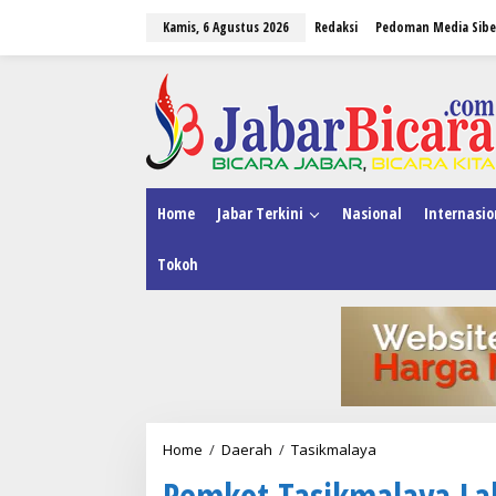
L
Kamis, 6 Agustus 2026
Redaksi
Pedoman Media Sibe
e
w
a
tutup
t
i
k
e
k
o
n
Home
Jabar Terkini
Nasional
Internasio
t
e
Tokoh
n
Home
/
Daerah
/
Tasikmalaya
P
e
Pemkot Tasikmalaya La
m