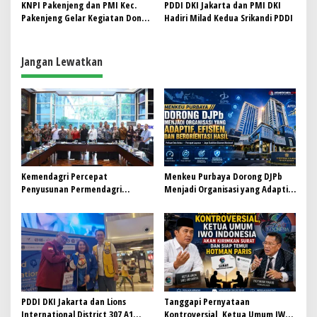
KNPI Pakenjeng dan PMI Kec.
PDDI DKI Jakarta dan PMI DKI
Pakenjeng Gelar Kegiatan Donor
Hadiri Milad Kedua Srikandi PDDI
Darah Rutin
Jangan Lewatkan
Kemendagri Percepat
Menkeu Purbaya Dorong DJPb
Penyusunan Permendagri
Menjadi Organisasi yang Adaptif,
ITKPDN Sebelum Oktober 2026
Efisien, dan Berorientasi Hasil
PDDI DKI Jakarta dan Lions
Tanggapi Pernyataan
International District 307 A1
Kontroversial, Ketua Umum IWO