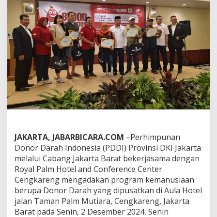
n
G
a
y
a
H
i
d
u
p
,
P
D
D
I
B
JAKARTA, JABARBICARA.COM
–Perhimpunan
e
Donor Darah Indonesia (PDDI) Provinsi DKI Jakarta
r
melalui Cabang Jakarta Barat bekerjasama dengan
s
a
Royal Palm Hotel and Conference Center
m
Cengkareng mengadakan program kemanusiaan
a
berupa Donor Darah yang dipusatkan di Aula Hotel
R
jalan Taman Palm Mutiara, Cengkareng, Jakarta
o
y
Barat pada Senin, 2 Desember 2024, Senin