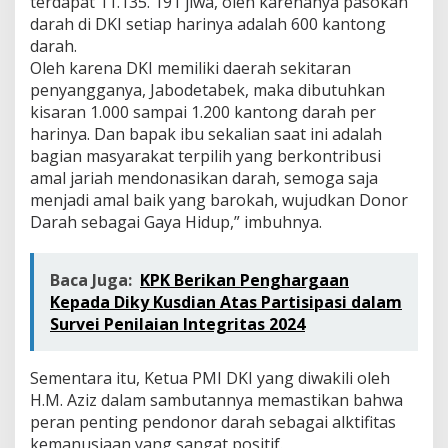
terdapat 11.135. 191 jiwa, oleh karenanya pasokan
darah di DKI setiap harinya adalah 600 kantong
darah.
Oleh karena DKI memiliki daerah sekitaran
penyangganya, Jabodetabek, maka dibutuhkan
kisaran 1.000 sampai 1.200 kantong darah per
harinya. Dan bapak ibu sekalian saat ini adalah
bagian masyarakat terpilih yang berkontribusi
amal jariah mendonasikan darah, semoga saja
menjadi amal baik yang barokah, wujudkan Donor
Darah sebagai Gaya Hidup,” imbuhnya.
Baca Juga:
KPK Berikan Penghargaan
Kepada Diky Kusdian Atas Partisipasi dalam
Survei Penilaian Integritas 2024
Sementara itu, Ketua PMI DKI yang diwakili oleh
H.M. Aziz dalam sambutannya memastikan bahwa
peran penting pendonor darah sebagai alktifitas
kemanusiaan yang sangat positif.