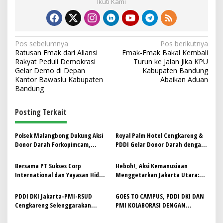
Ikuti Kami
N
Pos sebelumnya
Pos berikutnya
Ratusan Emak dari Aliansi
Emak-Emak Bakal Kembali
a
Rakyat Peduli Demokrasi
Turun ke Jalan Jika KPU
v
Gelar Demo di Depan
Kabupaten Bandung
Kantor Bawaslu Kabupaten
Abaikan Aduan
i
Bandung
g
Posting Terkait
a
s
Polsek Malangbong Dukung Aksi
Royal Palm Hotel Cengkareng &
i
Donor Darah Forkopimcam,
PDDI Gelar Donor Darah dengan
p
Wujud Sinergi untuk
Semangat Kemerdekaan
Kemanusiaan
Bersama PT Sukses Corp
Heboh!, Aksi Kemanusiaan
o
International dan Yayasan Hidup
Menggetarkan Jakarta Utara:
s
Baru, PDDI DKI Jakarta gelar
135 Orang Ikut Donor Darah
Donor Darah Festival
Sukarela di Green Bay Pluit
PDDI DKI Jakarta-PMI-RSUD
GOES TO CAMPUS, PDDI DKI DAN
Kemerdekaan RI ke- 80 di JIS
Cengkareng Selenggarakan
PMI KOLABORASI DENGAN
Donor Darah Sambut Hari Donor
PERBANAS INSTITUTE ADAKAN
Darah Dunia
DONOR DARAH