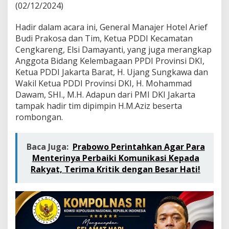
a
(02/12/2024)
l
P
Hadir dalam acara ini, General Manajer Hotel Arief
a
Budi Prakosa dan Tim, Ketua PDDI Kecamatan
l
m
Cengkareng, Elsi Damayanti, yang juga merangkap
H
Anggota Bidang Kelembagaan PPDI Provinsi DKI,
o
Ketua PDDI Jakarta Barat, H. Ujang Sungkawa dan
t
Wakil Ketua PDDI Provinsi DKI, H. Mohammad
e
Dawam, SHI., M.H. Adapun dari PMI DKI Jakarta
l
S
tampak hadir tim dipimpin H.M.Aziz beserta
e
rombongan.
l
e
n
Baca Juga:
Prabowo Perintahkan Agar Para
g
Menterinya Perbaiki Komunikasi Kepada
g
a
Rakyat, Terima Kritik dengan Besar Hati!
r
a
k
a
n
D