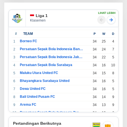
LIHAT LEBIH
Liga 1
Klasemen
#
TEAM
P
W
D
L
Borneo FC
1
34
25
4
5
Persatuan Sepak Bola Indonesia Bandung
2
34
24
7
3
Persatuan Sepak Bola Indonesia Jakarta
3
34
22
5
7
Persatuan Sepak Bola Surabaya
4
34
16
10
8
Maluku Utara United FC
5
34
15
8
11
Bhayangkara Surabaya United
6
34
16
5
13
Dewa United FC
7
34
16
5
13
Bali United Pusam FC
8
34
14
9
11
Arema FC
9
34
13
9
12
Persatuan Sepak Bola Indonesia Tangerang
10
34
13
6
15
PSIM Yogyakarta
11
34
11
12
11
Pertandingan Berikutnya