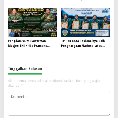
Perkuat Kolaborasi, Dorong
Indonesia Siap Bersurat dan
Gerakan Donor Darah Modern
Temui Hotman Paris: Jaga
Marwah Pers Lewat Dialog
Terbuka
Pangdam VI/Mulawarman
TP PKK Kota Tasikmalaya Raih
Mayjen TNI Krido Pramono
Penghargaan Nasional atas
Luncurkan Lagu Inspiratif
Dukungan Percepatan Imunisasi
“Teruslah Melangkah”
Anak
Tinggalkan Balasan
Alamat email Anda tidak akan dipublikasikan.
Ruas yang wajib
ditandai
*