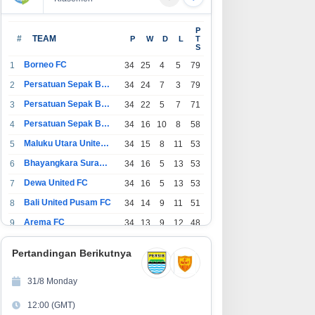
P
#
TEAM
P
W
D
L
T
S
Borneo FC
1
34
25
4
5
79
Persatuan Sepak Bola Indonesia Bandung
2
34
24
7
3
79
Persatuan Sepak Bola Indonesia Jakarta
3
34
22
5
7
71
Persatuan Sepak Bola Surabaya
4
34
16
10
8
58
Maluku Utara United FC
5
34
15
8
11
53
Bhayangkara Surabaya United
6
34
16
5
13
53
Dewa United FC
7
34
16
5
13
53
Bali United Pusam FC
8
34
14
9
11
51
Arema FC
9
34
13
9
12
48
1
Persatuan Sepak Bola Indonesia Tangerang
34
13
6
15
45
0
Pertandingan Berikutnya
1
PSIM Yogyakarta
34
11
12
11
45
1
31/8 Monday
1
Persatuan Sepakbola Indonesia Kediri
34
11
6
17
39
12:00 (GMT)
2