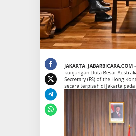
g
a
n
D
u
b
e
s
A
u
s
t
JAKARTA, JABARBICARA.COM
—
r
kunjungan Duta Besar Australia
a
Secretary (FS) of the Hong Kon
l
secara terpisah di Jakarta pada
i
a
d
a
n
F
i
n
a
n