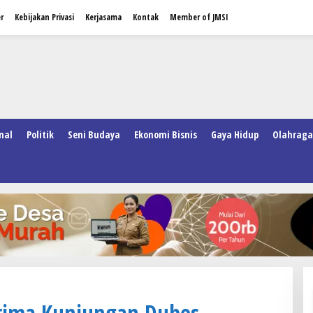
r
Kebijakan Privasi
Kerjasama
Kontak
Member of JMSI
nal
Politik
Seni Budaya
Ekonomi Bisnis
Gaya Hidup
Olahraga
rima Kunjungan Dubes