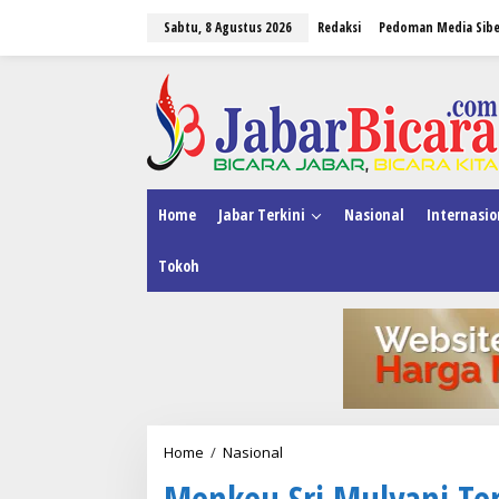
L
Sabtu, 8 Agustus 2026
Redaksi
Pedoman Media Sibe
e
w
a
tutup
t
i
k
e
k
o
n
Home
Jabar Terkini
Nasional
Internasio
t
e
Tokoh
n
Home
/
Nasional
M
e
Menkeu Sri Mulyani Te
n