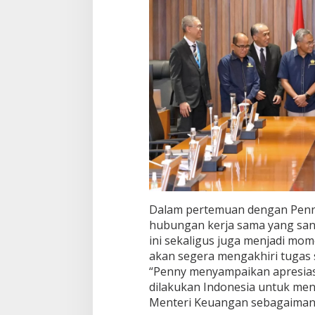
c
i
a
l
S
e
c
r
e
t
a
r
y
H
o
n
Dalam pertemuan dengan Penny
g
hubungan kerja sama yang sang
K
o
ini sekaligus juga menjadi m
n
akan segera mengakhiri tugas 
g
“Penny menyampaikan apresiasi 
dilakukan Indonesia untuk me
Menteri Keuangan sebagaimana