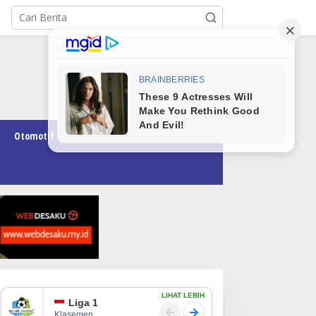
Otomotif
Pendidikan
Teknologi
Opini
LIHAT LEBIH
Liga 1
Klasemen