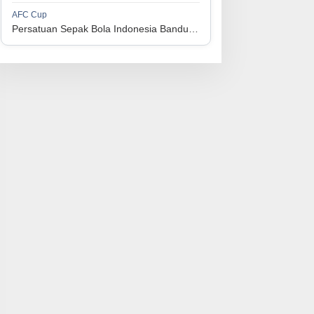
1
Perserikatan Sepak Bola Indonesia Jepara
34
9
9
16
36
AFC Cup
3
Persatuan Sepak Bola Indonesia Bandung vs Manila Digger FC
1
Madura United FC
34
9
8
17
35
4
1
Persatuan Sepakbola Makassar
34
8
10
16
34
5
1
Persis Solo
34
8
10
16
34
6
1
Semen Padang FC
34
5
5
24
20
7
1
Persatuan Sepak Bola Biak Sekitarnya
34
4
6
24
18
8