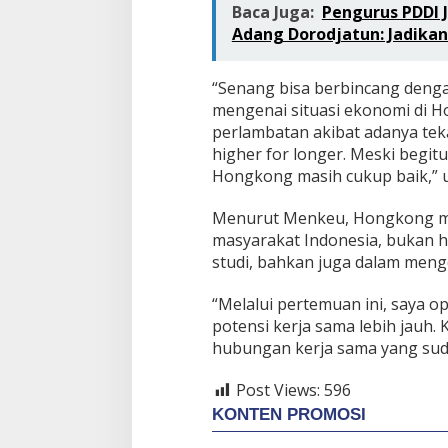
Baca Juga:
Pengurus PDDI J
Adang Dorodjatun: Jadikan
“Senang bisa berbincang denga
mengenai situasi ekonomi di H
perlambatan akibat adanya tek
higher for longer. Meski begit
Hongkong masih cukup baik,” u
Menurut Menkeu, Hongkong menj
masyarakat Indonesia, bukan h
studi, bahkan juga dalam men
“Melalui pertemuan ini, saya 
potensi kerja sama lebih jauh
hubungan kerja sama yang sudah
Post Views:
596