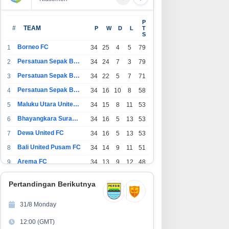
P
#
TEAM
P
W
D
L
T
S
Borneo FC
1
34
25
4
5
79
Persatuan Sepak Bola Indonesia Bandung
2
34
24
7
3
79
Persatuan Sepak Bola Indonesia Jakarta
3
34
22
5
7
71
Persatuan Sepak Bola Surabaya
4
34
16
10
8
58
Maluku Utara United FC
5
34
15
8
11
53
Bhayangkara Surabaya United
6
34
16
5
13
53
Dewa United FC
7
34
16
5
13
53
Bali United Pusam FC
8
34
14
9
11
51
Arema FC
9
34
13
9
12
48
1
Persatuan Sepak Bola Indonesia Tangerang
34
13
6
15
45
0
Pertandingan Berikutnya
1
PSIM Yogyakarta
34
11
12
11
45
1
31/8 Monday
1
Persatuan Sepakbola Indonesia Kediri
34
11
6
17
39
12:00 (GMT)
2