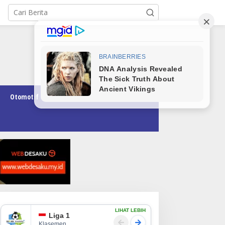
Otomotif
Pendidikan
Teknologi
Opini
LIHAT LEBIH
Liga 1
Klasemen