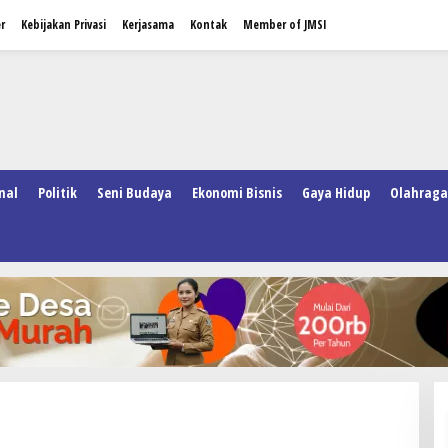
r
Kebijakan Privasi
Kerjasama
Kontak
Member of JMSI
nal
Politik
Seni Budaya
Ekonomi Bisnis
Gaya Hidup
Olahraga