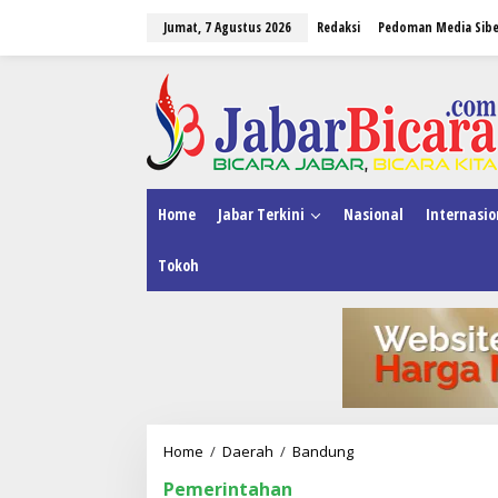
L
Jumat, 7 Agustus 2026
Redaksi
Pedoman Media Sibe
e
w
a
tutup
t
i
k
e
k
o
n
Home
Jabar Terkini
Nasional
Internasio
t
e
Tokoh
n
Home
/
Daerah
/
Bandung
B
e
Pemerintahan
y