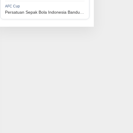
1
Perserikatan Sepak Bola Indonesia Jepara
34
9
9
16
36
AFC Cup
3
Persatuan Sepak Bola Indonesia Bandung vs Manila Digger FC
1
Madura United FC
34
9
8
17
35
4
1
Persatuan Sepakbola Makassar
34
8
10
16
34
5
1
Persis Solo
34
8
10
16
34
6
1
Semen Padang FC
34
5
5
24
20
7
1
Persatuan Sepak Bola Biak Sekitarnya
34
4
6
24
18
8