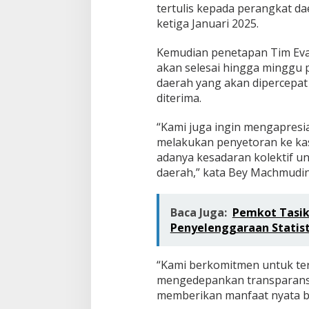
tertulis kepada perangkat d
ketiga Januari 2025.
Kemudian penetapan Tim Eva
akan selesai hingga minggu 
daerah yang akan dipercepat 
diterima.
“Kami juga ingin mengapresia
melakukan penyetoran ke kas
adanya kesadaran kolektif u
daerah,” kata Bey Machmudin
Baca Juga:
Pemkot Tasik
Penyelenggaraan Statist
“Kami berkomitmen untuk ter
mengedepankan transparansi
memberikan manfaat nyata ba