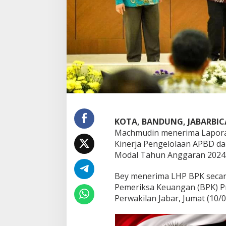
i
n
g
u
n
t
u
k
M
e
n
g
e
KOTA, BANDUNG, JABARBI
v
Machmudin menerima Laporan
a
Kinerja Pengelolaan APBD da
l
u
Modal Tahun Anggaran 2024
a
s
Bey menerima LHP BPK secar
i
Pemeriksa Keuangan (BPK) Pro
T
Perwakilan Jabar, Jumat (10/0
a
t
a
K