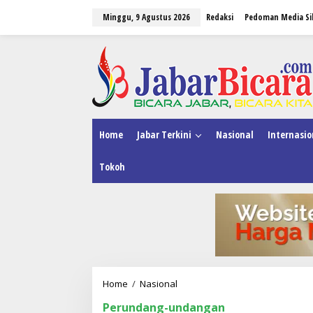
L
Minggu, 9 Agustus 2026
Redaksi
Pedoman Media Si
e
w
a
tutup
t
i
k
e
k
o
n
Home
Jabar Terkini
Nasional
Internasio
t
e
Tokoh
n
Home
/
Nasional
3
L
Perundang-undangan
o