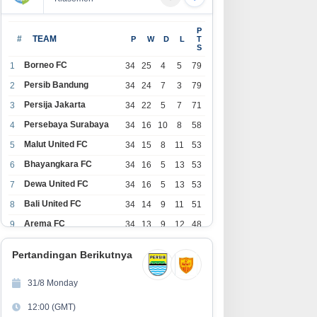
P
#
TEAM
P
W
D
L
T
S
Borneo FC
1
34
25
4
5
79
Persib Bandung
2
34
24
7
3
79
Persija Jakarta
3
34
22
5
7
71
Persebaya Surabaya
4
34
16
10
8
58
Malut United FC
5
34
15
8
11
53
Bhayangkara FC
6
34
16
5
13
53
Dewa United FC
7
34
16
5
13
53
Bali United FC
8
34
14
9
11
51
Arema FC
9
34
13
9
12
48
1
Persita Tangerang
34
13
6
15
45
0
Pertandingan Berikutnya
1
PSIM Yogyakarta
34
11
12
11
45
1
31/8 Monday
1
Persik Kediri
34
11
6
17
39
12:00 (GMT)
2