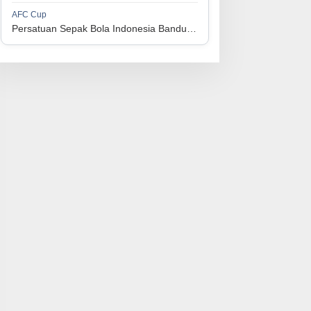
1
Persijap Jepara
34
9
9
16
36
AFC Cup
3
Persatuan Sepak Bola Indonesia Bandung vs Manila Digger FC
1
Madura United FC
34
9
8
17
35
4
1
PSM Makassar
34
8
10
16
34
5
1
Persis Solo
34
8
10
16
34
6
1
Semen Padang FC
34
5
5
24
20
7
1
PSBS Biak
34
4
6
24
18
8