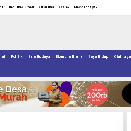
ber
Kebijakan Privasi
Kerjasama
Kontak
Member of JMSI
nal
Politik
Seni Budaya
Ekonomi Bisnis
Gaya Hidup
Olahraga