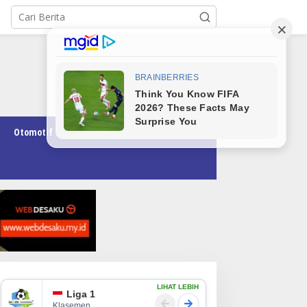
Otomotif
Pendidikan
Teknologi
Opini
LIHAT LEBIH
Liga 1
Klasemen