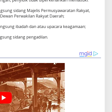
angan, penyidik tidak diperkenankan memasuki:
ngsung sidang Majelis Permusyawaratan Rakyat,
 Dewan Perwakilan Rakyat Daerah;
langsung ibadah dan atau upacara keagamaan;
ngsung sidang pengadilan.