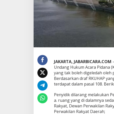
P
e
n
y
i
d
i
k
M
e
n
u
r
JAKARTA, JABARBICARA.COM
u
Undang Hukum Acara Pidana (KU
t
yang tak boleh digeledah oleh p
R
e
Berdasarkan draf RKUHAP yang d
v
terdapat dalam pasal 108. Beriku
i
s
Penyidik dilarang melakukan P
i
a. ruang yang di dalamnya sed
K
U
Rakyat, Dewan Perwakilan Rak
H
Perwakilan Rakyat Daerah;
A