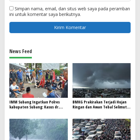
Simpan nama, email, dan situs web saya pada peramban
ini untuk komentar saya berikutnya.
News Feed
IMM Subang Ingatkan Polres
BMKG Prakirakan Terjadi Hujan
kabupaten Subang: Kasus dr.
Ringan dan Awan Tebal Selimuti
Maxi mantan kepala dinas
Bandung serta Kota-kota Besar
kesehatan kabupaten Subang
Lainnya di Indonesia
yang di laporkan Heri sopandi
kepala dinas pendidikan
kabupaten Subang Bukan Urusan
Personal—Ini Menyangkut