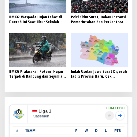
Integritas Penyelenggara
Negara
BMKG: Waspada Hujan Lebat di
Polri Kirim Surat, Imbau Instansi
Daerah Ini Saat Libur Sekolah
Pemerintahan dan Perkantoran
di Jakarta Berlakukan WFH 1 Juli
2025
BMKG Prakirakan Potensi Hujan
lnilah Usulan Jawa Barat Dipecah
Terjadi di Bandung dan Sejumlah
Jadi 5 Provinsi Baru, Cek
Kota pada Akhir Pekan
Daftarnya
LIHAT LEBIH
Liga 1
Klasemen
#
TEAM
P
W
D
L
PTS