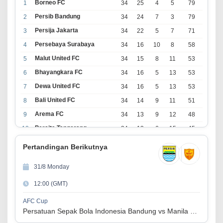
Borneo FC
1
34
25
4
5
79
Persib Bandung
2
34
24
7
3
79
Persija Jakarta
3
34
22
5
7
71
Persebaya Surabaya
4
34
16
10
8
58
Malut United FC
5
34
15
8
11
53
Bhayangkara FC
6
34
16
5
13
53
Dewa United FC
7
34
16
5
13
53
Bali United FC
8
34
14
9
11
51
Arema FC
9
34
13
9
12
48
Persita Tangerang
10
34
13
6
15
45
PSIM Yogyakarta
11
34
11
12
11
45
Pertandingan Berikutnya
Persik Kediri
12
34
11
6
17
39
31/8 Monday
Persijap Jepara
13
34
9
9
16
36
12:00 (GMT)
Madura United FC
14
34
9
8
17
35
PSM Makassar
15
34
8
10
16
34
AFC Cup
Persatuan Sepak Bola Indonesia Bandung vs Manila Digger FC
Persis Solo
16
34
8
10
16
34