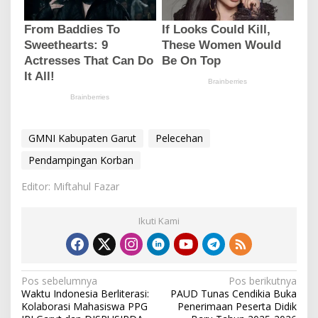
GMNI Kabupaten Garut
Pelecehan
Pendampingan Korban
Editor: Miftahul Fazar
Ikuti Kami
N
Pos sebelumnya
Pos berikutnya
Waktu Indonesia Berliterasi:
PAUD Tunas Cendikia Buka
a
Kolaborasi Mahasiswa PPG
Penerimaan Peserta Didik