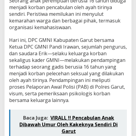
Seorang anak perempuan berusia 16 tahun diduga
a
menjadi korban pencabulan oleh ayah tirinya
n
S
sendiri. Peristiwa memilukan ini menyulut
e
kemarahan warga dan berbagai pihak, termasuk
k
organisasi kemahasiswaan.
s
u
Hari ini, DPC GMNI Kabupaten Garut bersama
a
l
Ketua DPC GMNI Pandi Irawan, sejumlah pengurus,
:
dan saudara Erik—selaku keluarga korban
D
sekaligus kader GMNI—melakukan pendampingan
e
terhadap seorang gadis berusia 16 tahun yang
s
a
menjadi korban pelecehan seksual yang dilakukan
k
oleh ayah tirinya. Pendampingan ini meliputi
K
proses Pelaporan Awal Polisi (PAB) di Polres Garut,
e
visum, serta pemeriksaan psikologis korban
a
bersama keluarga lainnya.
d
i
l
a
Baca Juga:
VIRALL !! Pencabulan Anak
n
Dibawah Umur Oleh Kakeknya Sendiri Di
H
Garut
u