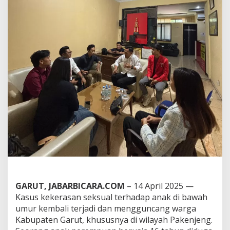
a
r
u
t
D
a
m
p
i
n
g
i
K
o
r
b
a
n
P
e
GARUT, JABARBICARA.COM
– 14 April 2025 —
l
e
Kasus kekerasan seksual terhadap anak di bawah
c
umur kembali terjadi dan mengguncang warga
e
Kabupaten Garut, khususnya di wilayah Pakenjeng.
h