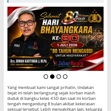
k
u
m
d
a
n
S
o
s
i
a
l
Yang membuat kami sangat prihatin, tindakan
bejat ini telah berlangsung sejak korban masih
duduk di bangku kelas 4 SD dan saat ini korban
tengah mengandung 8 bulan akibat kekerasan
seksual tersebut. Lebih menyakitkan lagi, keluarga