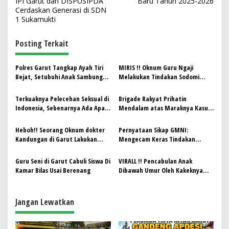
v
IPI Garut dan DISPUSIPDA
Baru Tahun 2025-2026
Cerdaskan Generasi di SDN
i
1 Sukamukti
g
Posting Terkait
a
s
Polres Garut Tangkap Ayah Tiri
MIRIS !! Oknum Guru Ngaji
i
Bejat, Setubuhi Anak Sambung
Melakukan Tindakan Sodomi
p
Selama 3 Tahun
Terhadap 10 Bocah Laki-laki di
Garut
Terkuaknya Pelecehan Seksual di
Brigade Rakyat Prihatin
o
Indonesia, Sebenarnya Ada Apa
Mendalam atas Maraknya Kasus
s
dibalik Semua ini?
Pencabulan dan Soroti Dampak
pada Mental Dokter Spesialis
Heboh!! Seorang Oknum dokter
Pernyataan Sikap GMNI:
Kandungan di Garut Lakukan
Mengecam Keras Tindakan
Pelecehan Seksual Terhadap Ibu
Pencabulan oleh Oknum Guru di
Hamil
Garut
Guru Seni di Garut Cabuli Siswa Di
VIRALL !! Pencabulan Anak
Kamar Bilas Usai Berenang
Dibawah Umur Oleh Kakeknya
Sendiri Di Garut
Jangan Lewatkan