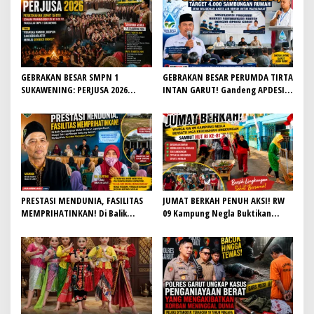
GEBRAKAN BESAR SMPN 1
GEBRAKAN BESAR PERUMDA TIRTA
SUKAWENING: PERJUSA 2026
INTAN GARUT! Gandeng APDESI,
TEMPA KARAKTER, DISIPLIN, DAN
Target 4.000 Sambungan Rumah
JIWA KEPANDUAN SISWA
Demi Wujudkan Akses Air Bersih
untuk Masyarakat
PRESTASI MENDUNIA, FASILITAS
JUMAT BERKAH PENUH AKSI! RW
MEMPRIHATINKAN! Di Balik
09 Kampung Negla Buktikan
Gemilangnya SMAN 26 Garut,
Gotong Royong Bukan Sekadar
Lapangan Hoki Rusak, Masjid Tak
Slogan, Warga Bersatu Sambut
Lagi Mampu Tampung Jamaah,
HUT RI ke-81
Penjualan Seragam Ikut Jadi
Sorotan