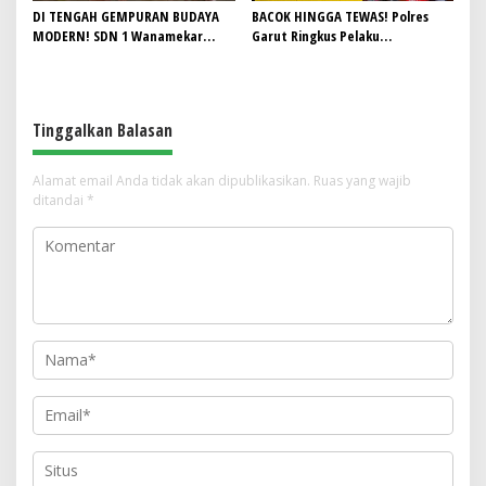
DI TENGAH GEMPURAN BUDAYA
BACOK HINGGA TEWAS! Polres
MODERN! SDN 1 Wanamekar
Garut Ringkus Pelaku
Lahirkan Generasi Penari Sunda,
Penganiayaan Brutal di
Menjaga Warisan Leluhur dari
Banyuresmi, Terancam 10 Tahun
Ruang Kelas
Penjara
Tinggalkan Balasan
Alamat email Anda tidak akan dipublikasikan.
Ruas yang wajib
ditandai
*