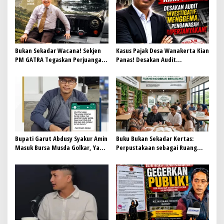
Bukan Sekadar Wacana! Sekjen
Kasus Pajak Desa Wanakerta Kian
PM GATRA Tegaskan Perjuangan
Panas! Desakan Audit
CDOB Garut Utara Harus
Investigatif Menggema,
Dibuktikan dengan Kerja Nyata
Pengawasan Dipertanyakan
Bupati Garut Abdusy Syakur Amin
Buku Bukan Sekadar Kertas:
Masuk Bursa Musda Golkar, Yadi
Perpustakaan sebagai Ruang
Roqib: Biarkan Mekanisme
Moderasi Beragama
Internal Partai Berjalan