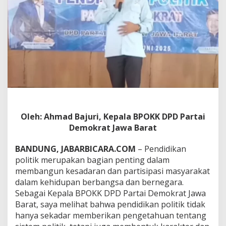
t
i
k
P
a
r
t
a
i
D
e
m
o
Oleh: Ahmad Bajuri, Kepala BPOKK DPD Partai
k
Demokrat Jawa Barat
r
a
t
BANDUNG, JABARBICARA.COM
– Pendidikan
politik merupakan bagian penting dalam
membangun kesadaran dan partisipasi masyarakat
dalam kehidupan berbangsa dan bernegara.
Sebagai Kepala BPOKK DPD Partai Demokrat Jawa
Barat, saya melihat bahwa pendidikan politik tidak
hanya sekadar memberikan pengetahuan tentang