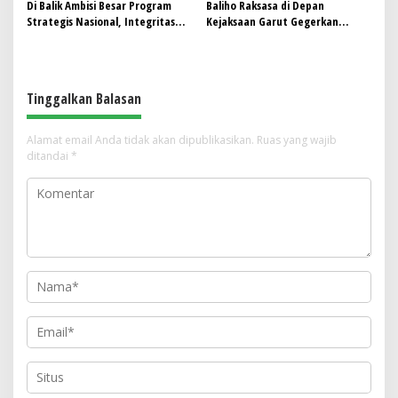
Di Balik Ambisi Besar Program
Baliho Raksasa di Depan
Strategis Nasional, Integritas
Kejaksaan Garut Gegerkan
Tak Boleh Tertinggal
Publik, ARGB Desak Usut Dugaan
Praktik Kotor dalam Program
MBG
Tinggalkan Balasan
Alamat email Anda tidak akan dipublikasikan.
Ruas yang wajib
ditandai
*