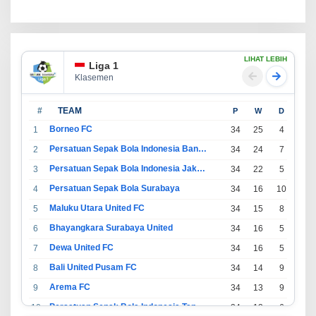
Hukum
LIHAT LEBIH
Liga 1
Klasemen
#
TEAM
P
W
D
L
Borneo FC
1
34
25
4
5
Persatuan Sepak Bola Indonesia Bandung
2
34
24
7
3
Persatuan Sepak Bola Indonesia Jakarta
3
34
22
5
7
Persatuan Sepak Bola Surabaya
4
34
16
10
8
Maluku Utara United FC
5
34
15
8
11
Bhayangkara Surabaya United
6
34
16
5
13
Dewa United FC
7
34
16
5
13
Bali United Pusam FC
8
34
14
9
11
Arema FC
9
34
13
9
12
Persatuan Sepak Bola Indonesia Tangerang
10
34
13
6
15