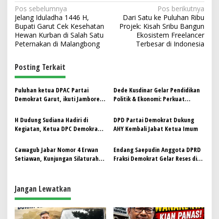
N
Pos sebelumnya
Pos berikutnya
Jelang Iduladha 1446 H,
Dari Satu ke Puluhan Ribu
a
Bupati Garut Cek Kesehatan
Projek: Kisah Sribu Bangun
v
Hewan Kurban di Salah Satu
Ekosistem Freelancer
Peternakan di Malangbong
Terbesar di Indonesia
i
g
Posting Terkait
a
s
Puluhan ketua DPAC Partai
Dede Kusdinar Gelar Pendidikan
Demokrat Garut, ikuti Jambore
Politik & Ekonomi: Perkuat
i
dan Dikpol di Cirebon
Prabowoisme dan Gerakan
p
Koperasi Merah Putih
H Dudung Sudiana Hadiri di
DPD Partai Demokrat Dukung
Kegiatan, Ketua DPC Demokrat
AHY Kembali Jabat Ketua Imum
o
Garut Sampaikan Terima Kasih
s
Cawagub Jabar Nomor 4 Erwan
Endang Saepudin Anggota DPRD
Setiawan, Kunjungan Silaturahmi
Fraksi Demokrat Gelar Reses di
Ke DPC Demokrat Garut
Karangsari Pangatikan
Jangan Lewatkan