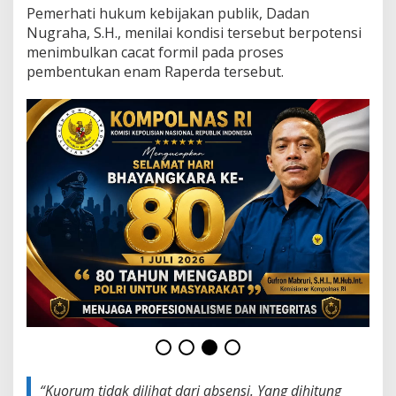
A
Pemerhati hukum kebijakan publik, Dadan
H
Nugraha, S.H., menilai kondisi tersebut berpotensi
A
menimbulkan cacat formil pada proses
N
6
pembentukan enam Raperda tersebut.
R
A
P
E
R
D
A
G
A
R
U
T
D
I
P
E
R
T
A
N
“Kuorum tidak dilihat dari absensi. Yang dihitung