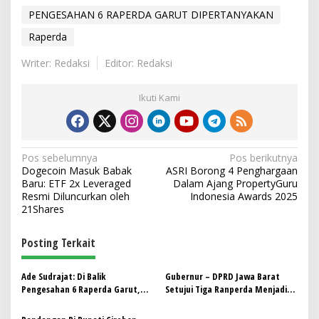
PENGESAHAN 6 RAPERDA GARUT DIPERTANYAKAN
Raperda
Writer: Redaksi
Editor: Redaksi
Ikuti Kami
N
Pos sebelumnya
Pos berikutnya
Dogecoin Masuk Babak
ASRI Borong 4 Penghargaan
a
Baru: ETF 2x Leveraged
Dalam Ajang PropertyGuru
v
Resmi Diluncurkan oleh
Indonesia Awards 2025
21Shares
i
g
Posting Terkait
a
s
Ade Sudrajat: Di Balik
Gubernur – DPRD Jawa Barat
Pengesahan 6 Raperda Garut,
Setujui Tiga Ranperda Menjadi
i
Legislasi yang Sepi, Integritas
Perda
yang Dipertanyakan!