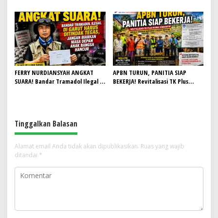
STEI Yapisha Garut Berlangsung
Penjual Terancam Dijerat Perda
Khidmat, Siapkan Lulusan
Anti Maksiat
Berdaya Saing dan Berintegritas
FERRY NURDIANSYAH ANGKAT
APBN TURUN, PANITIA SIAP
SUARA! Bandar Tramadol Ilegal di
BEKERJA! Revitalisasi TK Plus
Garut Harus Ditindak Tegas,
Nurul Hidayah II Dimulai dengan
Jangan Biarkan Masa Depan Anak
Semangat Gotong Royong
Bangsa Hancur
Tinggalkan Balasan
Alamat email Anda tidak akan dipublikasikan.
Ruas yang wajib
ditandai
*