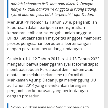
Y
adalah kehadiran fisik saat palu diketuk. Dengan
A
hanya 17 atau bahkan 14 anggota di ruang sidang,
K
syarat kuorum jelas tidak terpenuhi,” ujar Dadan.
A
N
Menurut PP Nomor 12 Tahun 2018, pengambilan
keputusan dalam paripurna mensyaratkan
kehadiran lebih dari setengah jumlah anggota
DPRD. Ketidakhadiran mayoritas anggota membuat
proses pengesahan berpotensi bertentangan
dengan peraturan perundang-undangan.
Selain itu, UU 12 Tahun 2011 jo. UU 13 Tahun 2022
mengatur bahwa pelanggaran syarat formil dapat
membuat sebuah Perda batal demi hukum atau
dibatalkan melalui mekanisme uji formil di
Mahkamah Agung. Dadan juga menyinggung UU
30 Tahun 2014 yang menekankan larangan
pengambilan keputusan yang bertentangan
dengan prosedur.
“Produk hukum yang lahir tanpa prosedur sah