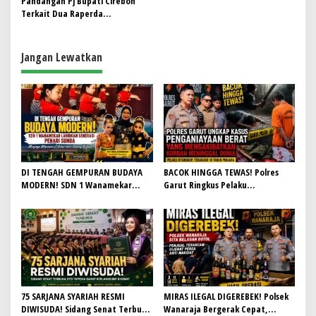
p
Pandangan Pj Bupati Cirebon
Terkait Dua Raperda
o
Pengarusutamaan Gender dan
s
TJSLP
Jangan Lewatkan
DI TENGAH GEMPURAN BUDAYA
BACOK HINGGA TEWAS! Polres
MODERN! SDN 1 Wanamekar
Garut Ringkus Pelaku
Lahirkan Generasi Penari Sunda,
Penganiayaan Brutal di
Menjaga Warisan Leluhur dari
Banyuresmi, Terancam 10 Tahun
Ruang Kelas
Penjara
75 SARJANA SYARIAH RESMI
MIRAS ILEGAL DIGEREBEK! Polsek
DIWISUDA! Sidang Senat Terbuka
Wanaraja Bergerak Cepat,