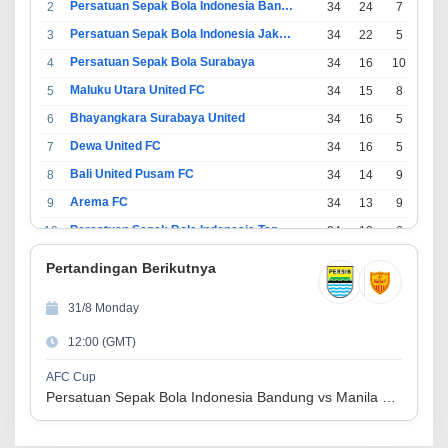
Persatuan Sepak Bola Indonesia Bandung
2
34
24
7
3
Persatuan Sepak Bola Indonesia Jakarta
3
34
22
5
7
Persatuan Sepak Bola Surabaya
4
34
16
10
8
Maluku Utara United FC
5
34
15
8
11
Bhayangkara Surabaya United
6
34
16
5
13
Dewa United FC
7
34
16
5
13
Bali United Pusam FC
8
34
14
9
11
Arema FC
9
34
13
9
12
Persatuan Sepak Bola Indonesia Tangerang
10
34
13
6
15
PSIM Yogyakarta
11
34
11
12
11
Pertandingan Berikutnya
Persatuan Sepakbola Indonesia Kediri
12
34
11
6
17
31/8 Monday
Perserikatan Sepak Bola Indonesia Jepara
13
34
9
9
16
12:00 (GMT)
Madura United FC
14
34
9
8
17
Persatuan Sepakbola Makassar
15
34
8
10
16
AFC Cup
Persatuan Sepak Bola Indonesia Bandung vs Manila Digger FC
Persis Solo
16
34
8
10
16
Semen Padang FC
17
34
5
5
24