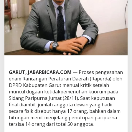
A
T
A
K
M
E
M
E
N
U
H
I
K
U
GARUT, JABARBICARA.COM
— Proses pengesahan
O
enam Rancangan Peraturan Daerah (Raperda) oleh
R
DPRD Kabupaten Garut menuai kritik setelah
U
muncul dugaan ketidakpemenuhan kuorum pada
M
,
Sidang Paripurna Jumat (28/11). Saat keputusan
P
final diambil, jumlah anggota dewan yang hadir
E
secara fisik disebut hanya 17 orang, bahkan dalam
N
hitungan menit menjelang penutupan paripurna
G
E
tersisa 14 orang dari total 50 anggota.
S