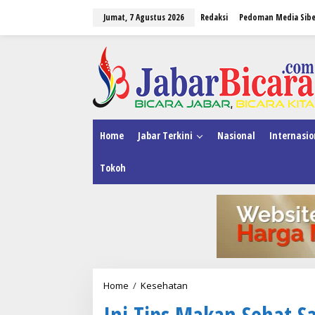
L
Jumat, 7 Agustus 2026
Redaksi
Pedoman Media Sibe
e
w
a
tutup
t
i
k
e
k
o
n
Home
Jabar Terkini
Nasional
Internasio
t
e
Tokoh
n
Home
/
Kesehatan
I
n
Ini Tips Makan Sehat Sa
i