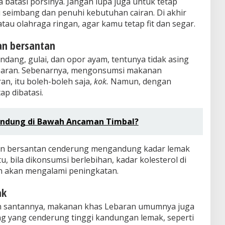
a batasi porsinya. Jangan lupa juga untuk tetap
seimbang dan penuhi kebutuhan cairan. Di akhir
atau olahraga ringan, agar kamu tetap fit dan segar.
an bersantan
ndang, gulai, dan opor ayam, tentunya tidak asing
Lebaran. Sebenarnya, mengonsumsi makanan
n, itu boleh-boleh saja,
kok.
Namun, dengan
ap dibatasi.
Bandung di Bawah Ancaman Timbal?
an bersantan cenderung mengandung kadar lemak
tu, bila dikonsumsi berlebihan, kadar kolesterol di
n akan mengalami peningkatan.
ak
n santannya, makanan khas Lebaran umumnya juga
ing yang cenderung tinggi kandungan lemak, seperti