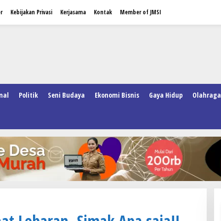
r
Kebijakan Privasi
Kerjasama
Kontak
Member of JMSI
nal
Politik
Seni Budaya
Ekonomi Bisnis
Gaya Hidup
Olahraga
at Lebaran, Simak Apa saja!!