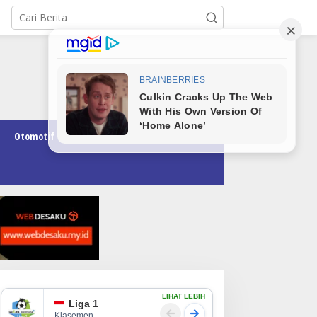
Otomotif
Pendidikan
Teknologi
Opini
LIHAT LEBIH
Liga 1
Klasemen