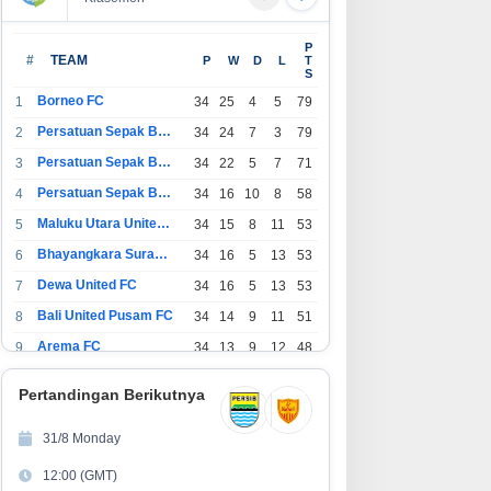
P
#
TEAM
P
W
D
L
T
S
Borneo FC
1
34
25
4
5
79
Persatuan Sepak Bola Indonesia Bandung
2
34
24
7
3
79
Persatuan Sepak Bola Indonesia Jakarta
3
34
22
5
7
71
Persatuan Sepak Bola Surabaya
4
34
16
10
8
58
Maluku Utara United FC
5
34
15
8
11
53
Bhayangkara Surabaya United
6
34
16
5
13
53
Dewa United FC
7
34
16
5
13
53
Bali United Pusam FC
8
34
14
9
11
51
Arema FC
9
34
13
9
12
48
1
Persatuan Sepak Bola Indonesia Tangerang
34
13
6
15
45
0
Pertandingan Berikutnya
1
PSIM Yogyakarta
34
11
12
11
45
1
31/8 Monday
1
Persatuan Sepakbola Indonesia Kediri
34
11
6
17
39
12:00 (GMT)
2