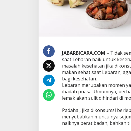
,
S
i
m
a
k
A
p
a
s
JABARBICARA.COM
– Tidak se
a
saat Lebaran baik untuk keseh
j
masalah kesehatan jika dikonsu
a
makan sehat saat Lebaran, aga
!
!
bagi kesehatan.
Lebaran merupakan momen yan
ibadah puasa. Umumnya, berbag
lemak akan sulit dihindari di mo
Padahal, jika dikonsumsi berl
menyebabkan munculnya sejumla
naiknya berat badan, bahkan ti