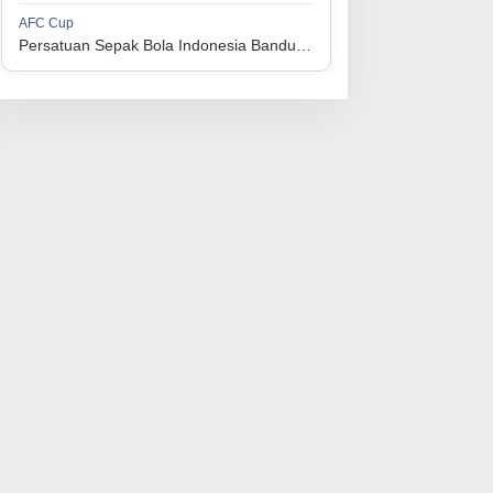
1
Perserikatan Sepak Bola Indonesia Jepara
34
9
9
16
36
AFC Cup
3
Persatuan Sepak Bola Indonesia Bandung vs Manila Digger FC
1
Madura United FC
34
9
8
17
35
4
1
Persatuan Sepakbola Makassar
34
8
10
16
34
5
1
Persis Solo
34
8
10
16
34
6
1
Semen Padang FC
34
5
5
24
20
7
1
Persatuan Sepak Bola Biak Sekitarnya
34
4
6
24
18
8