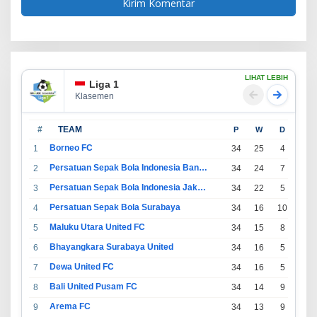
LIHAT LEBIH
Liga 1
Klasemen
#
TEAM
P
W
D
L
Borneo FC
1
34
25
4
5
Persatuan Sepak Bola Indonesia Bandung
2
34
24
7
3
Persatuan Sepak Bola Indonesia Jakarta
3
34
22
5
7
Persatuan Sepak Bola Surabaya
4
34
16
10
8
Maluku Utara United FC
5
34
15
8
11
Bhayangkara Surabaya United
6
34
16
5
13
Dewa United FC
7
34
16
5
13
Bali United Pusam FC
8
34
14
9
11
Arema FC
9
34
13
9
12