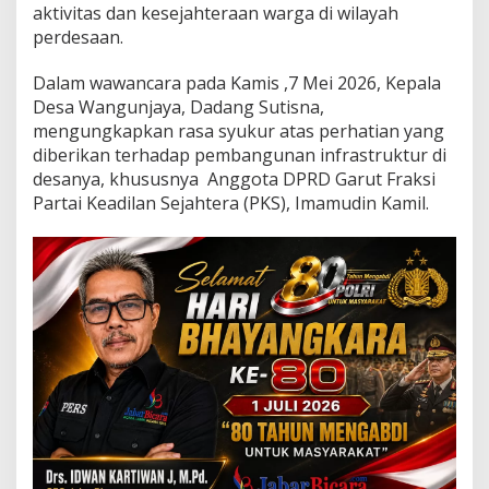
a
aktivitas dan kesejahteraan warga di wilayah
n
perdesaan.
D
e
Dalam wawancara pada Kamis ,7 Mei 2026, Kepala
w
a
Desa Wangunjaya, Dadang Sutisna,
n
mengungkapkan rasa syukur atas perhatian yang
P
diberikan terhadap pembangunan infrastruktur di
K
desanya, khususnya Anggota DPRD Garut Fraksi
S
Partai Keadilan Sejahtera (PKS), Imamudin Kamil.
D
o
r
o
n
g
A
k
s
e
s
J
a
l
a