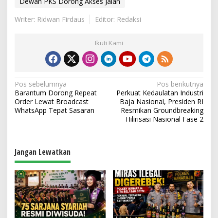
Dewan PKS Dorong Akses Jalan
Writer: Ridwan Firdaus
Editor: Redaksi
Ikuti Kami
N
Pos sebelumnya
Pos berikutnya
Barantum Dorong Repeat
Perkuat Kedaulatan Industri
a
Order Lewat Broadcast
Baja Nasional, Presiden RI
v
WhatsApp Tepat Sasaran
Resmikan Groundbreaking
Hilirisasi Nasional Fase 2
i
g
a
Jangan Lewatkan
s
i
p
o