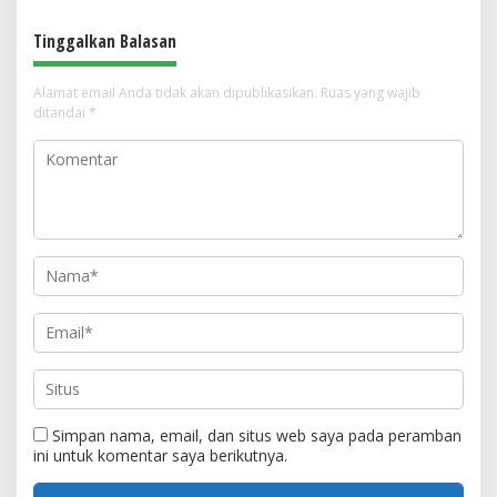
Finishing
Direvitalisasi dengan Dana APBN
Rp678,7 Juta
Tinggalkan Balasan
Alamat email Anda tidak akan dipublikasikan.
Ruas yang wajib
ditandai
*
Simpan nama, email, dan situs web saya pada peramban
ini untuk komentar saya berikutnya.