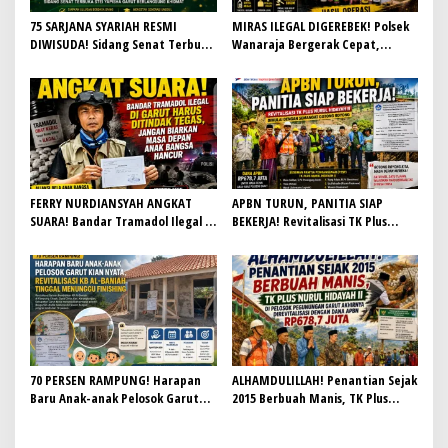
s
75 SARJANA SYARIAH RESMI
MIRAS ILEGAL DIGEREBEK! Polsek
DIWISUDA! Sidang Senat Terbuka
Wanaraja Bergerak Cepat,
STEI Yapisha Garut Berlangsung
Penjual Terancam Dijerat Perda
Khidmat, Siapkan Lulusan
Anti Maksiat
Berdaya Saing dan Berintegritas
FERRY NURDIANSYAH ANGKAT
APBN TURUN, PANITIA SIAP
SUARA! Bandar Tramadol Ilegal di
BEKERJA! Revitalisasi TK Plus
Garut Harus Ditindak Tegas,
Nurul Hidayah II Dimulai dengan
Jangan Biarkan Masa Depan Anak
Semangat Gotong Royong
Bangsa Hancur
70 PERSEN RAMPUNG! Harapan
ALHAMDULILLAH! Penantian Sejak
Baru Anak-anak Pelosok Garut
2015 Berbuah Manis, TK Plus
Kian Nyata, Revitalisasi KB Al-
Nurul Hidayah II di Pelosok
Baniah Tinggal Menunggu
Pegunungan Garut Akhirnya