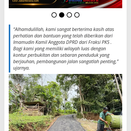
n
L
e
b
i
h
“Alhamdulillah, kami sangat berterima kasih atas
B
perhatian dan bantuan yang telah diberikan dari
a
Imamudin Kamil Anggota DPRD dari Fraksi PKS .
i
Bagi kami yang memiliki wilayah luas dengan
k
kontur perbukitan dan sebaran penduduk yang
berjauhan, pembangunan jalan sangatlah penting,”
ujarnya.