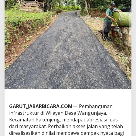
a
S
a
m
p
a
i
k
a
n
T
e
r
i
m
a
K
a
s
i
GARUT,JABARBICARA.COM—
Pembangunan
h
infrastruktur di Wilayah Desa Wangunjaya,
,
Kecamatan Pakenjeng, mendapat apresiasi luas
P
dari masyarakat. Perbaikan akses jalan yang telah
e
r
direalisasikan dinilai membawa dampak nyata bagi