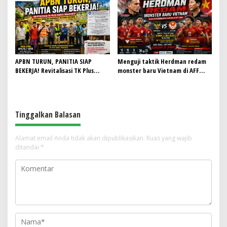
Bangsa Hancur
APBN TURUN, PANITIA SIAP
Menguji taktik Herdman redam
BEKERJA! Revitalisasi TK Plus
monster baru Vietnam di AFF
Nurul Hidayah II Dimulai dengan
2026
Semangat Gotong Royong
Tinggalkan Balasan
Alamat email Anda tidak akan dipublikasikan.
Ruas yang wajib
ditandai
*