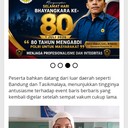
e
t
5
9
T
i
m
S
e
-
J
a
w
a
B
Peserta bahkan datang dari luar daerah seperti
a
Bandung dan Tasikmalaya, menunjukkan tingginya
r
a
antusiasme terhadap event baris berbaris yang
t
kembali digelar setelah sempat vakum cukup lama.