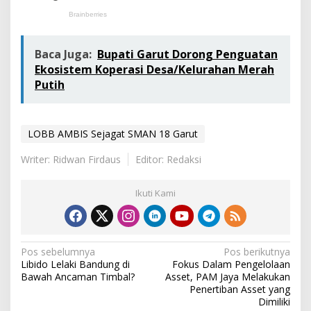
Baca Juga:
Bupati Garut Dorong Penguatan
Ekosistem Koperasi Desa/Kelurahan Merah
Putih
LOBB AMBIS Sejagat SMAN 18 Garut
Writer: Ridwan Firdaus
Editor: Redaksi
Ikuti Kami
N
Pos sebelumnya
Pos berikutnya
Libido Lelaki Bandung di
Fokus Dalam Pengelolaan
a
Bawah Ancaman Timbal?
Asset, PAM Jaya Melakukan
v
Penertiban Asset yang
Dimiliki