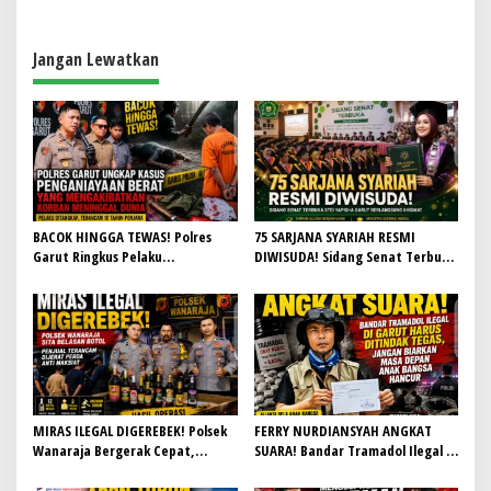
i
g
a
Jangan Lewatkan
s
i
p
o
s
BACOK HINGGA TEWAS! Polres
75 SARJANA SYARIAH RESMI
Garut Ringkus Pelaku
DIWISUDA! Sidang Senat Terbuka
Penganiayaan Brutal di
STEI Yapisha Garut Berlangsung
Banyuresmi, Terancam 10 Tahun
Khidmat, Siapkan Lulusan
Penjara
Berdaya Saing dan Berintegritas
MIRAS ILEGAL DIGEREBEK! Polsek
FERRY NURDIANSYAH ANGKAT
Wanaraja Bergerak Cepat,
SUARA! Bandar Tramadol Ilegal di
Penjual Terancam Dijerat Perda
Garut Harus Ditindak Tegas,
Anti Maksiat
Jangan Biarkan Masa Depan Anak