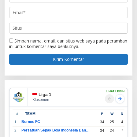
Simpan nama, email, dan situs web saya pada peramban
ini untuk komentar saya berikutnya.
LIHAT LEBIH
Liga 1
Klasemen
#
TEAM
P
W
D
L
Borneo FC
1
34
25
4
5
Persatuan Sepak Bola Indonesia Bandung
2
34
24
7
3