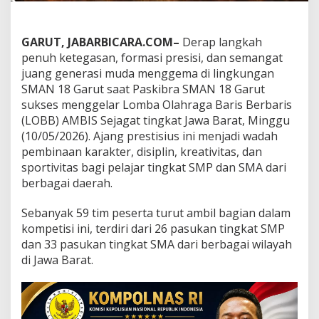
e
j
a
GARUT, JABARBICARA.COM–
Derap langkah
g
a
penuh ketegasan, formasi presisi, dan semangat
t
juang generasi muda menggema di lingkungan
S
SMAN 18 Garut saat Paskibra SMAN 18 Garut
M
sukses menggelar Lomba Olahraga Baris Berbaris
A
N
(LOBB) AMBIS Sejagat tingkat Jawa Barat, Minggu
1
(10/05/2026). Ajang prestisius ini menjadi wadah
8
pembinaan karakter, disiplin, kreativitas, dan
G
sportivitas bagi pelajar tingkat SMP dan SMA dari
a
berbagai daerah.
r
u
t
Sebanyak 59 tim peserta turut ambil bagian dalam
J
kompetisi ini, terdiri dari 26 pasukan tingkat SMP
a
dan 33 pasukan tingkat SMA dari berbagai wilayah
d
di Jawa Barat.
i
M
a
g
n