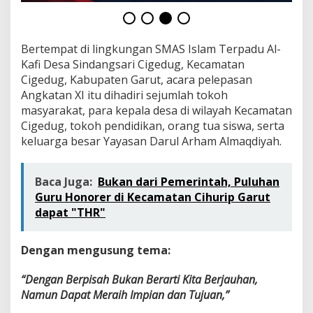
t
a
n
X
Bertempat di lingkungan SMAS Islam Terpadu Al-
I
Kafi Desa Sindangsari Cigedug, Kecamatan
S
Cigedug, Kabupaten Garut, acara pelepasan
M
A
Angkatan XI itu dihadiri sejumlah tokoh
I
masyarakat, para kepala desa di wilayah Kecamatan
T
Cigedug, tokoh pendidikan, orang tua siswa, serta
A
keluarga besar Yayasan Darul Arham Almaqdiyah.
l
-
K
Baca Juga:
Bukan dari Pemerintah, Puluhan
a
f
Guru Honorer di Kecamatan Cihurip Garut
i
dapat "THR"
C
i
g
Dengan mengusung tema:
e
d
“Dengan Berpisah Bukan Berarti Kita Berjauhan,
u
Namun Dapat Meraih Impian dan Tujuan,”
g