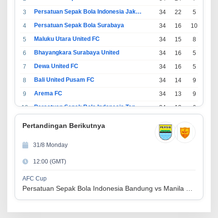
Persatuan Sepak Bola Indonesia Jakarta
3
34
22
5
7
Persatuan Sepak Bola Surabaya
4
34
16
10
8
Maluku Utara United FC
5
34
15
8
11
Bhayangkara Surabaya United
6
34
16
5
13
Dewa United FC
7
34
16
5
13
Bali United Pusam FC
8
34
14
9
11
Arema FC
9
34
13
9
12
Persatuan Sepak Bola Indonesia Tangerang
10
34
13
6
15
PSIM Yogyakarta
11
34
11
12
11
Pertandingan Berikutnya
Persatuan Sepakbola Indonesia Kediri
12
34
11
6
17
31/8 Monday
Perserikatan Sepak Bola Indonesia Jepara
13
34
9
9
16
12:00 (GMT)
Madura United FC
14
34
9
8
17
Persatuan Sepakbola Makassar
15
34
8
10
16
AFC Cup
Persatuan Sepak Bola Indonesia Bandung vs Manila Digger FC
Persis Solo
16
34
8
10
16
Semen Padang FC
17
34
5
5
24
Persatuan Sepak Bola Biak Sekitarnya
18
34
4
6
24