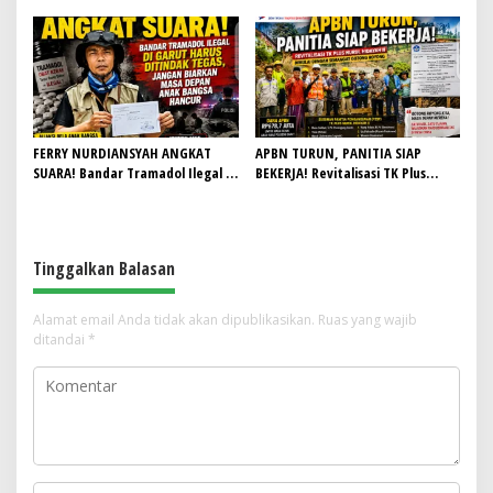
Khidmat, Siapkan Lulusan
Anti Maksiat
Berdaya Saing dan Berintegritas
FERRY NURDIANSYAH ANGKAT
APBN TURUN, PANITIA SIAP
SUARA! Bandar Tramadol Ilegal di
BEKERJA! Revitalisasi TK Plus
Garut Harus Ditindak Tegas,
Nurul Hidayah II Dimulai dengan
Jangan Biarkan Masa Depan Anak
Semangat Gotong Royong
Bangsa Hancur
Tinggalkan Balasan
Alamat email Anda tidak akan dipublikasikan.
Ruas yang wajib
ditandai
*