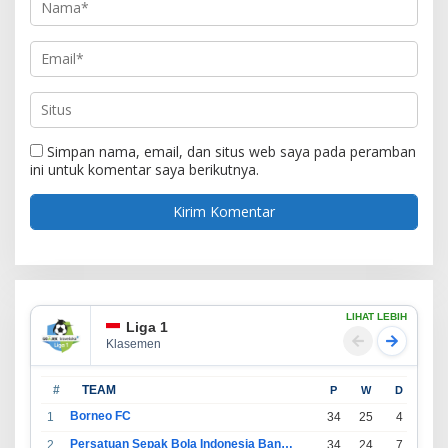
Simpan nama, email, dan situs web saya pada peramban
ini untuk komentar saya berikutnya.
LIHAT LEBIH
Liga 1
Klasemen
#
TEAM
P
W
D
L
Borneo FC
1
34
25
4
5
Persatuan Sepak Bola Indonesia Bandung
2
34
24
7
3