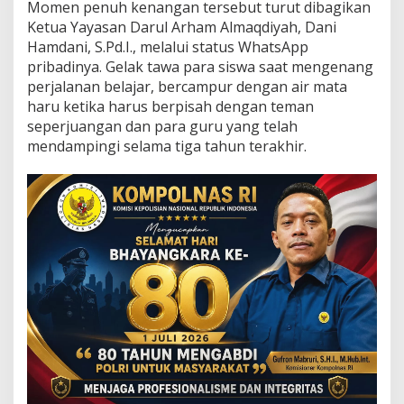
h
Momen penuh kenangan tersebut turut dibagikan
a
Ketua Yayasan Darul Arham Almaqdiyah, Dani
g
Hamdani, S.Pd.I., melalui status WhatsApp
i
pribadinya. Gelak tawa para siswa saat mengenang
a
perjalanan belajar, bercampur dengan air mata
W
a
haru ketika harus berpisah dengan teman
r
seperjuangan dan para guru yang telah
n
mendampingi selama tiga tahun terakhir.
a
i
P
e
l
e
p
a
s
a
n
A
n
g
k
a