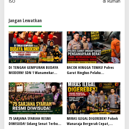
ISO
di Rumah
i
g
a
Jangan Lewatkan
s
i
p
o
s
DI TENGAH GEMPURAN BUDAYA
BACOK HINGGA TEWAS! Polres
MODERN! SDN 1 Wanamekar
Garut Ringkus Pelaku
Lahirkan Generasi Penari Sunda,
Penganiayaan Brutal di
Menjaga Warisan Leluhur dari
Banyuresmi, Terancam 10 Tahun
Ruang Kelas
Penjara
75 SARJANA SYARIAH RESMI
MIRAS ILEGAL DIGEREBEK! Polsek
DIWISUDA! Sidang Senat Terbuka
Wanaraja Bergerak Cepat,
STEI Yapisha Garut Berlangsung
Penjual Terancam Dijerat Perda