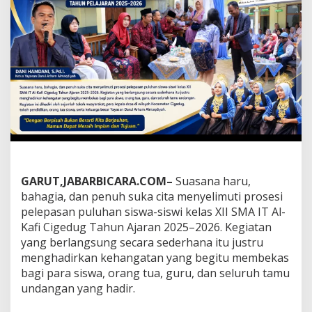
a
a
n
M
e
n
u
j
u
I
m
p
i
a
n
GARUT,JABARBICARA.COM–
Suasana haru,
:
bahagia, dan penuh suka cita menyelimuti prosesi
H
pelepasan puluhan siswa-siswi kelas XII SMA IT Al-
a
Kafi Cigedug Tahun Ajaran 2025–2026. Kegiatan
r
u
yang berlangsung secara sederhana itu justru
d
menghadirkan kehangatan yang begitu membekas
a
bagi para siswa, orang tua, guru, dan seluruh tamu
n
undangan yang hadir.
B
a