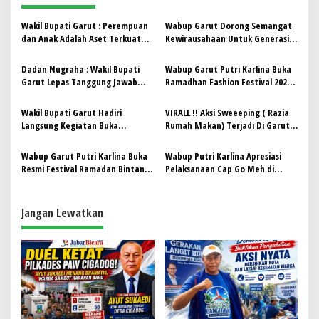
s
Wakil Bupati Garut : Perempuan
Wabup Garut Dorong Semangat
i
dan Anak Adalah Aset Terkuat
Kewirausahaan Untuk Generasi
p
Bangsa
Muda
Dadan Nugraha : Wakil Bupati
Wabup Garut Putri Karlina Buka
o
Garut Lepas Tanggung Jawab
Ramadhan Fashion Festival 2025,
s
Atas Kasus Dugaan Pemalsuan
Dorong Pengembangan Ekonomi
Surat Persetujuan Bangunan
Kreatif
Wakil Bupati Garut Hadiri
VIRALL !! Aksi Sweeeping ( Razia
Gedung PBG Wisata Salegar
Langsung Kegiatan Buka
Rumah Makan) Terjadi Di Garut,
Bersama Yang diselenggarakan
Wakil Bupati Putri Karlina Angkat
FKKG dan Forum Lintas Agama
Bicara
Wabup Garut Putri Karlina Buka
Wabup Putri Karlina Apresiasi
Resmi Festival Ramadan Bintang
Pelaksanaan Cap Go Meh di
Cendekia Islamic School 2025
Kabupaten Garut
Jangan Lewatkan