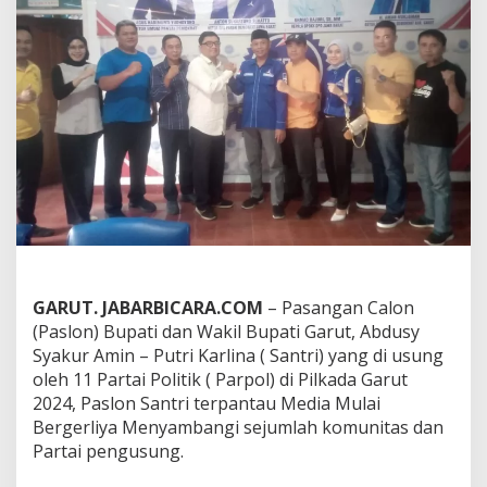
T
e
r
p
a
n
t
a
u
S
a
m
b
a
n
g
GARUT. JABARBICARA.COM
– Pasangan Calon
i
(Paslon) Bupati dan Wakil Bupati Garut, Abdusy
S
Syakur Amin – Putri Karlina ( Santri) yang di usung
e
j
oleh 11 Partai Politik ( Parpol) di Pilkada Garut
u
2024, Paslon Santri terpantau Media Mulai
m
Bergerliya Menyambangi sejumlah komunitas dan
l
Partai pengusung.
a
h