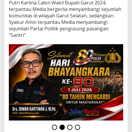
K
Putri Karlina Calon Wakil Bupati Garut 2024,
o
terpantau Media bergerlia menyambangi sejumlah
m
komunitas di wilayah Garut Selatan, sedangkan
u
Syakur Amin terpantau Media menyambangi
n
i
sejumlah Partai Politik pengusung pasangan
t
“Santri”.
a
s
d
a
n
P
a
r
t
a
i
P
e
n
g
u
s
u