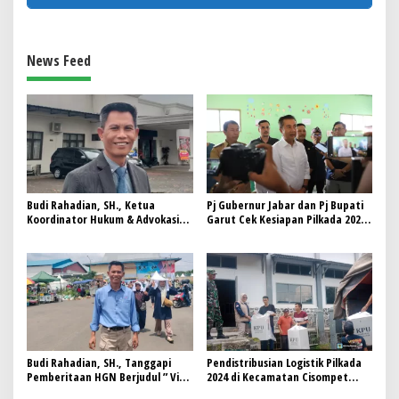
News Feed
Budi Rahadian, SH., Ketua
Pj Gubernur Jabar dan Pj Bupati
Koordinator Hukum & Advokasi
Garut Cek Kesiapan Pilkada 2024
TimGab Paslon 02, Mari Kawal
di Kadungora
Proses Penghitungan Suara..!!
Budi Rahadian, SH., Tanggapi
Pendistribusian Logistik Pilkada
Pemberitaan HGN Berjudul ” Viral
2024 di Kecamatan Cisompet
di Grup WhatsApp, Video Suami
Garut Berjalan Lancar