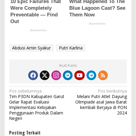
Abdusi Amin Syakur
Putri Karlina
Ikuti Kami
N
Pos sebelumnya
Pos berikutnya
Tim P3DN Kabupaten Garut
Melani Putri Atlet Dayung
a
Gelar Rapat Evaluasi
Olimpiade asal Jawa Barat
v
Implementasi Kebijakan
kembali Berjaya di PON
Penggunaan Produk Dalam
2024
i
Negeri
g
Posting Terkait
a