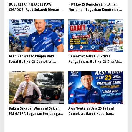
DUEL KETAT PILKADES PAW
HUT ke-25 Demokrat, H. Aman
CIGADOG! Ayut Sukaedi Menang
Nurjaman Tegaskan Komitmen
Dramatis, Warga Sambut
Partai Hadir Melayani
Harapan Baru
Masyarakat
Asep Rahwanto Pimpin Bakti
Demokrat Garut Buktikan
Sosial HUT ke-25 Demokrat,
Pengabdian, HUT ke-25 Diisi Aksi
Wujudkan Pengabdian Nyata
Nyata Bersihkan Kota dan Layani
untuk Masyarakat Garut
Kesehatan Warga
Bukan Sekadar Wacana! Sekjen
Aksi Nyata di Usia 25 Tahun!
PM GATRA Tegaskan Perjuangan
Demokrat Garut Kobarkan
CDOB Garut Utara Harus
Gerakan “Langit Biru, Indonesia
Dibuktikan dengan Kerja Nyata
Asri”