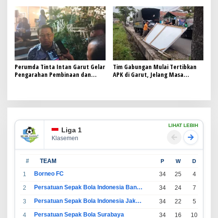
Anggota DPRD Bagikan Gepokan
Uang untuk Menangkan Paslon di
Pilkada”,
Perumda Tinta Intan Garut Gelar
Tim Gabungan Mulai Tertibkan
Pengarahan Pembinaan dan
APK di Garut, Jelang Masa
Pengawasan untuk Netralisasi
Tenang Pilkada 2024
Pegawai dalam Pilkada 2024
LIHAT LEBIH
Liga 1
Klasemen
#
TEAM
P
W
D
L
Borneo FC
1
34
25
4
5
Persatuan Sepak Bola Indonesia Bandung
2
34
24
7
3
Persatuan Sepak Bola Indonesia Jakarta
3
34
22
5
7
Persatuan Sepak Bola Surabaya
4
34
16
10
8