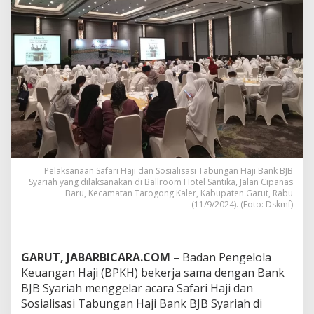
d
a
n
B
a
n
k
B
J
B
S
y
a
r
Pelaksanaan Safari Haji dan Sosialisasi Tabungan Haji Bank BJB
i
Syariah yang dilaksanakan di Ballroom Hotel Santika, Jalan Cipanas
a
Baru, Kecamatan Tarogong Kaler, Kabupaten Garut, Rabu
h
(11/9/2024). (Foto: Dskmf)
:
E
d
u
GARUT, JABARBICARA.COM
– Badan Pengelola
k
Keuangan Haji (BPKH) bekerja sama dengan Bank
a
BJB Syariah menggelar acara Safari Haji dan
s
Sosialisasi Tabungan Haji Bank BJB Syariah di
i