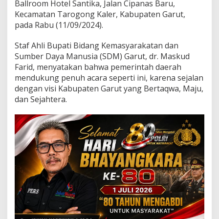
M
Ballroom Hotel Santika, Jalan Cipanas Baru,
a
Kecamatan Tarogong Kaler, Kabupaten Garut,
s
pada Rabu (11/09/2024).
y
a
Staf Ahli Bupati Bidang Kemasyarakatan dan
r
a
Sumber Daya Manusia (SDM) Garut, dr. Maskud
k
Farid, menyatakan bahwa pemerintah daerah
a
mendukung penuh acara seperti ini, karena sejalan
t
dengan visi Kabupaten Garut yang Bertaqwa, Maju,
G
dan Sejahtera.
a
r
u
t
P
e
r
s
i
a
p
k
a
n