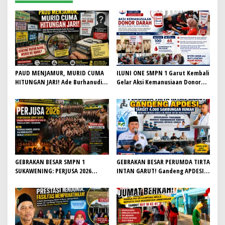
PAUD MENJAMUR, MURID CUMA
ILUNI ONE SMPN 1 Garut Kembali
HITUNGAN JARI! Ade Burhanudin
Gelar Aksi Kemanusiaan Donor
Desak Audit Se-Garut, Kabid
Darah, Sumbangkan 65 Labu ke
Dikmas PAUD H. Iyan Sopiyan
PMI
Belum Beri Jawaban
GEBRAKAN BESAR SMPN 1
GEBRAKAN BESAR PERUMDA TIRTA
SUKAWENING: PERJUSA 2026
INTAN GARUT! Gandeng APDESI,
TEMPA KARAKTER, DISIPLIN, DAN
Target 4.000 Sambungan Rumah
JIWA KEPANDUAN SISWA
Demi Wujudkan Akses Air Bersih
untuk Masyarakat