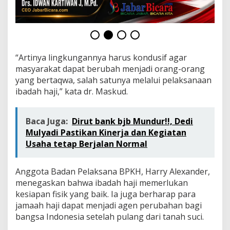
I
b
a
d
a
h
“Artinya lingkungannya harus kondusif agar
H
masyarakat dapat berubah menjadi orang-orang
a
j
yang bertaqwa, salah satunya melalui pelaksanaan
i
ibadah haji,” kata dr. Maskud.
Baca Juga:
Dirut bank bjb Mundur!!, Dedi
Mulyadi Pastikan Kinerja dan Kegiatan
Usaha tetap Berjalan Normal
Anggota Badan Pelaksana BPKH, Harry Alexander,
menegaskan bahwa ibadah haji memerlukan
kesiapan fisik yang baik. Ia juga berharap para
jamaah haji dapat menjadi agen perubahan bagi
bangsa Indonesia setelah pulang dari tanah suci.