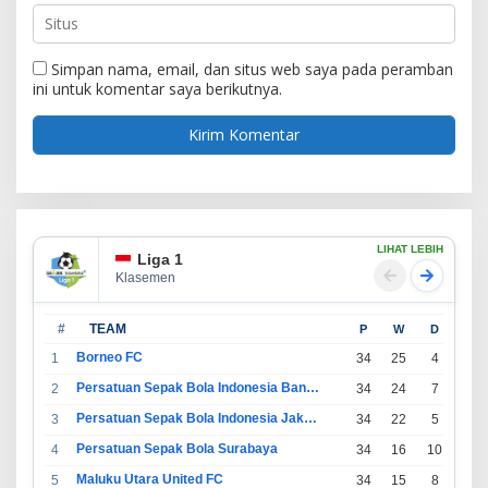
Simpan nama, email, dan situs web saya pada peramban
ini untuk komentar saya berikutnya.
LIHAT LEBIH
Liga 1
Klasemen
#
TEAM
P
W
D
L
Borneo FC
1
34
25
4
5
Persatuan Sepak Bola Indonesia Bandung
2
34
24
7
3
Persatuan Sepak Bola Indonesia Jakarta
3
34
22
5
7
Persatuan Sepak Bola Surabaya
4
34
16
10
8
Maluku Utara United FC
5
34
15
8
11