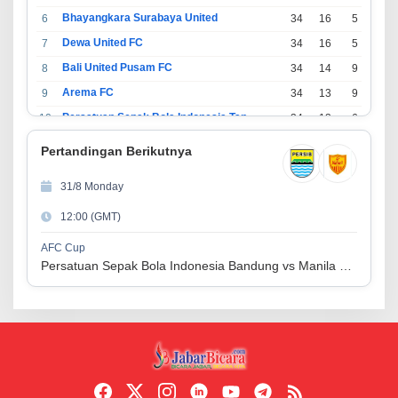
Bhayangkara Surabaya United
6
34
16
5
13
Dewa United FC
7
34
16
5
13
Bali United Pusam FC
8
34
14
9
11
Arema FC
9
34
13
9
12
Persatuan Sepak Bola Indonesia Tangerang
10
34
13
6
15
PSIM Yogyakarta
11
34
11
12
11
Pertandingan Berikutnya
Persatuan Sepakbola Indonesia Kediri
12
34
11
6
17
31/8 Monday
Perserikatan Sepak Bola Indonesia Jepara
13
34
9
9
16
12:00 (GMT)
Madura United FC
14
34
9
8
17
Persatuan Sepakbola Makassar
15
34
8
10
16
AFC Cup
Persatuan Sepak Bola Indonesia Bandung vs Manila Digger FC
Persis Solo
16
34
8
10
16
Semen Padang FC
17
34
5
5
24
Persatuan Sepak Bola Biak Sekitarnya
18
34
4
6
24