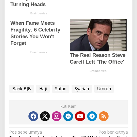
Bank BJB
Haji
Safari
Syariah
Umroh
Ikuti Kami
N
Pos sebelumnya
Pos berikutnya