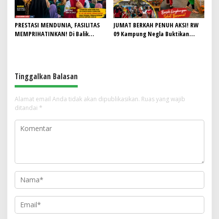
PRESTASI MENDUNIA, FASILITAS
JUMAT BERKAH PENUH AKSI! RW
MEMPRIHATINKAN! Di Balik
09 Kampung Negla Buktikan
Gemilangnya SMAN 26 Garut,
Gotong Royong Bukan Sekadar
Lapangan Hoki Rusak, Masjid Tak
Slogan, Warga Bersatu Sambut
Lagi Mampu Tampung Jamaah,
HUT RI ke-81
Penjualan Seragam Ikut Jadi
Tinggalkan Balasan
Sorotan
Alamat email Anda tidak akan dipublikasikan.
Ruas yang wajib
ditandai
*