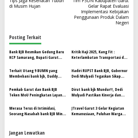
Tips Jaga Kesehatan Tubuh
Tim P3DN Kabupaten Garut
a
di Musim Hujan
Gelar Rapat Evaluasi
v
Implementasi Kebijakan
Penggunaan Produk Dalam
i
Negeri
g
Posting Terkait
a
s
‎Bank BJB Resmikan Gedung Baru
Kritik Haji 2025, Kang Fit :
i
KCP Samarang, Bupati Garut
Keterlambatan Transportasi dan
p
Harap Perluas Akses Pembiayaan
Tenda Mina Tak Layak Rugikan
Pertanian dan UMKM
Jamaah
Terkait Utang 9 BUMN yang
Hadiri RUPST Bank BJB, Gubernur
o
Membebani bank bjb, Daddy
Dedi Mulyadi Tegaskan Sikap
s
Anggota DPRD Jabar sebut Bukti
Profesional Pemprov Jawa Barat
Nyata ‘Ketidakwarasan’
Pemkab Garut dan Bank BJB
Dirut bank bjb Mundur!!, Dedi
Pengelolaan
Teken MoU Peningkatan Layanan
Mulyadi Pastikan Kinerja dan
Perbankan dan Dukungan UMKM
Kegiatan Usaha tetap Berjalan
Normal
Merasa Terus di Intimidasi,
JTravel Garut 3 Gelar Kegiatan
Seorang Nasabah bank BJB Minta
Kemanusiaan, Puluhan Warga
Pendampingan Kantor Hukum
Donor Darah
Faisal & Partners
Jangan Lewatkan