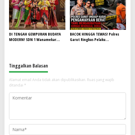
Lagi Mampu Tampung Jamaah,
HUT RI ke-81
Penjualan Seragam Ikut Jadi
Sorotan
DI TENGAH GEMPURAN BUDAYA
BACOK HINGGA TEWAS! Polres
MODERN! SDN 1 Wanamekar
Garut Ringkus Pelaku
Lahirkan Generasi Penari Sunda,
Penganiayaan Brutal di
Menjaga Warisan Leluhur dari
Banyuresmi, Terancam 10 Tahun
Ruang Kelas
Penjara
Tinggalkan Balasan
Alamat email Anda tidak akan dipublikasikan.
Ruas yang wajib
ditandai
*