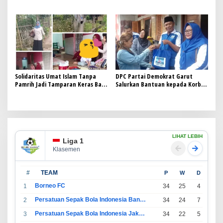
PERBANAS INSTITUTE ADAKAN
Darah Rutin
DONOR DARAH
Solidaritas Umat Islam Tanpa
DPC Partai Demokrat Garut
Pamrih Jadi Tamparan Keras Bagi
Salurkan Bantuan kepada Korban
Anggota Dewan Bergaji Tinggi
Banjir di Cimacan Tarogong Kidul
LIHAT LEBIH
Liga 1
Klasemen
#
TEAM
P
W
D
L
Borneo FC
1
34
25
4
5
Persatuan Sepak Bola Indonesia Bandung
2
34
24
7
3
Persatuan Sepak Bola Indonesia Jakarta
3
34
22
5
7