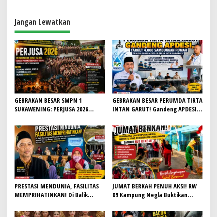
PERBANAS INSTITUTE ADAKAN
Darah Rutin
DONOR DARAH
Jangan Lewatkan
GEBRAKAN BESAR SMPN 1
GEBRAKAN BESAR PERUMDA TIRTA
SUKAWENING: PERJUSA 2026
INTAN GARUT! Gandeng APDESI,
TEMPA KARAKTER, DISIPLIN, DAN
Target 4.000 Sambungan Rumah
JIWA KEPANDUAN SISWA
Demi Wujudkan Akses Air Bersih
untuk Masyarakat
PRESTASI MENDUNIA, FASILITAS
JUMAT BERKAH PENUH AKSI! RW
MEMPRIHATINKAN! Di Balik
09 Kampung Negla Buktikan
Gemilangnya SMAN 26 Garut,
Gotong Royong Bukan Sekadar
Lapangan Hoki Rusak, Masjid Tak
Slogan, Warga Bersatu Sambut