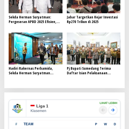
Sekda Herman Suryatman:
Jabar Targetkan Kejar Investasi
Pergeseran APBD 2025 Efisien,
Rp270 Triliun di 2025
Akuntabel, dan Transparan
Hadiri Rakernas Perbamida,
Pj Bupati Sumedang Terima
Sekda Herman Suryatman
Daftar Isian Pelaksanaan
Dorong BPR Daerah Cepat
Anggaran (DIPA) 2025
Lakukan Perubahan
LIHAT LEBIH
Liga 1
Klasemen
#
TEAM
P
W
D
L