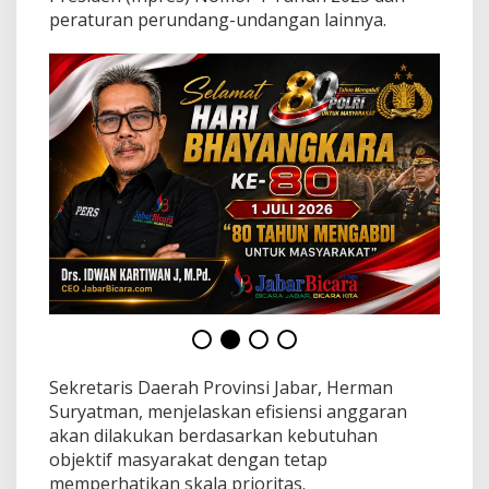
i
peraturan perundang-undangan lainnya.
n
g
g
a
R
p
2
T
r
i
l
i
u
n
Sekretaris Daerah Provinsi Jabar, Herman
Suryatman, menjelaskan efisiensi anggaran
akan dilakukan berdasarkan kebutuhan
objektif masyarakat dengan tetap
memperhatikan skala prioritas.