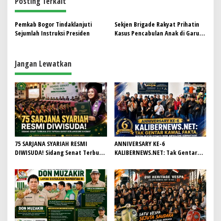
Posting Terkait
a
s
Pemkab Bogor Tindaklanjuti
Sekjen Brigade Rakyat Prihatin
Sejumlah Instruksi Presiden
Kasus Pencabulan Anak di Garut,
i
Pertanyakan Alokasi Anggaran
p
Perlindungan Anak
Jangan Lewatkan
o
s
75 SARJANA SYARIAH RESMI
ANNIVERSARY KE-6
DIWISUDA! Sidang Senat Terbuka
KALIBERNEWS.NET: Tak Gentar
STEI Yapisha Garut Berlangsung
Kawal Fakta, Bersih-Bersih
Khidmat, Siapkan Lulusan
Redaksi Demi Jurnalisme
Berdaya Saing dan Berintegritas
Bermartabat