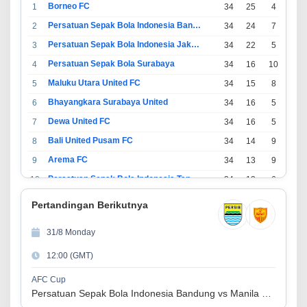
Borneo FC
1
34
25
4
5
Persatuan Sepak Bola Indonesia Bandung
2
34
24
7
3
Persatuan Sepak Bola Indonesia Jakarta
3
34
22
5
7
Persatuan Sepak Bola Surabaya
4
34
16
10
8
Maluku Utara United FC
5
34
15
8
11
Bhayangkara Surabaya United
6
34
16
5
13
Dewa United FC
7
34
16
5
13
Bali United Pusam FC
8
34
14
9
11
Arema FC
9
34
13
9
12
Persatuan Sepak Bola Indonesia Tangerang
10
34
13
6
15
PSIM Yogyakarta
11
34
11
12
11
Pertandingan Berikutnya
Persatuan Sepakbola Indonesia Kediri
12
34
11
6
17
31/8 Monday
Perserikatan Sepak Bola Indonesia Jepara
13
34
9
9
16
12:00 (GMT)
Madura United FC
14
34
9
8
17
Persatuan Sepakbola Makassar
15
34
8
10
16
AFC Cup
Persatuan Sepak Bola Indonesia Bandung vs Manila Digger FC
Persis Solo
16
34
8
10
16