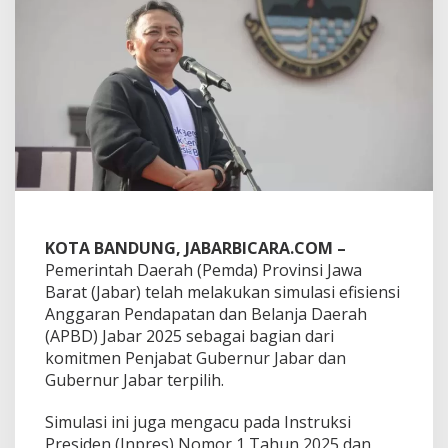
r
g
e
t
k
a
n
E
f
i
s
i
e
n
KOTA BANDUNG, JABARBICARA.COM –
s
Pemerintah Daerah (Pemda) Provinsi Jawa
i
Barat (Jabar) telah melakukan simulasi efisiensi
A
P
Anggaran Pendapatan dan Belanja Daerah
B
(APBD) Jabar 2025 sebagai bagian dari
D
komitmen Penjabat Gubernur Jabar dan
2
Gubernur Jabar terpilih.
0
2
5
Simulasi ini juga mengacu pada Instruksi
H
Presiden (Inpres) Nomor 1 Tahun 2025 dan