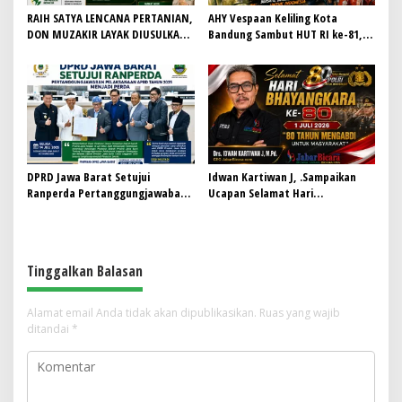
RAIH SATYA LENCANA PERTANIAN,
AHY Vespaan Keliling Kota
DON MUZAKIR LAYAK DIUSULKAN
Bandung Sambut HUT RI ke-81,
WAMENTAN RI
Gaungkan Persaudaraan dan Aksi
Kemanusiaan
DPRD Jawa Barat Setujui
Idwan Kartiwan J, .Sampaikan
Ranperda Pertanggungjawaban
Ucapan Selamat Hari
Pelaksanaan APBD Tahun 2025
Bhayangkara ke-80: “80 Tahun
Menjadi Perda
Mengabdi untuk Masyarakat”
Tinggalkan Balasan
Alamat email Anda tidak akan dipublikasikan.
Ruas yang wajib
ditandai
*