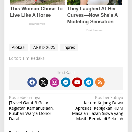
Alokasi
APBD 2025
Inpres
Editor: Tim Redaksi
Ikuti Kami
N
Pos sebelumnya
Pos berikutnya
JTravel Garut 3 Gelar
Ketum Kujang Dewa
a
Kegiatan Kemanusiaan,
Apresiasi Kebijakan KDM
v
Puluhan Warga Donor
Masalah Ijazah Siswa yang
Darah
Masih Berada di Sekolah
i
g