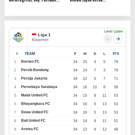
Berintegritas, Bey: Pastikan
Ronald Layak untuk
Pilkada Jabar Jujur dan Beretika
Diperjuangkan di Pilgub Jabar
2024
LIHAT LEBIH
Liga 1
Klasemen
#
TEAM
P
W
D
L
PTS
Borneo FC
1
34
25
4
5
79
Persib Bandung
2
34
24
7
3
79
Persija Jakarta
3
34
22
5
7
71
Persebaya Surabaya
4
34
16
10
8
58
Malut United FC
5
34
15
8
11
53
Bhayangkara FC
6
34
16
5
13
53
Dewa United FC
7
34
16
5
13
53
Bali United FC
8
34
14
9
11
51
Arema FC
9
34
13
9
12
48