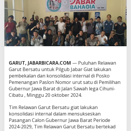
.
A
c
e
p
A
d
a
n
g
-
H
GARUT, JABARBICARA.COM
— Puluhan Relawan
j
Garut Bersatu untuk Pilgub Jabar Giat lakukan
.
G
pembekalan dan konsolidasi internal di Posko
i
Pemenangan Paslon Nomor urut satu di Pemilihan
t
Gubernur Jawa Barat di Jalan Sawah lega Cihuni-
a
Cibatu , Minggu 20 oktober 2024.
l
i
s
Tim Relawan Garut Bersatu giat lakukan
D
konsolidasi internal dalam mensukseskan
w
Pasangan Calon Gubernur Jawa Barat Periode
i
2024-2029, Tim Relawan Garut Bersatu bertekad
N