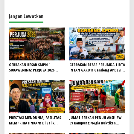
g
a
Jangan Lewatkan
s
i
p
o
s
GEBRAKAN BESAR SMPN 1
GEBRAKAN BESAR PERUMDA TIRTA
SUKAWENING: PERJUSA 2026
INTAN GARUT! Gandeng APDESI,
TEMPA KARAKTER, DISIPLIN, DAN
Target 4.000 Sambungan Rumah
JIWA KEPANDUAN SISWA
Demi Wujudkan Akses Air Bersih
untuk Masyarakat
PRESTASI MENDUNIA, FASILITAS
JUMAT BERKAH PENUH AKSI! RW
MEMPRIHATINKAN! Di Balik
09 Kampung Negla Buktikan
Gemilangnya SMAN 26 Garut,
Gotong Royong Bukan Sekadar
Lapangan Hoki Rusak, Masjid Tak
Slogan, Warga Bersatu Sambut