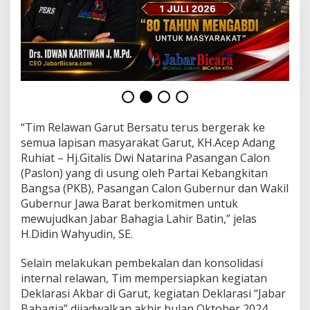
t
u
G
i
a
t
S
o
s
i
“Tim Relawan Garut Bersatu terus bergerak ke
a
semua lapisan masyarakat Garut, KH.Acep Adang
l
i
Ruhiat – Hj.Gitalis Dwi Natarina Pasangan Calon
s
(Paslon) yang di usung oleh Partai Kebangkitan
a
Bangsa (PKB), Pasangan Calon Gubernur dan Wakil
s
Gubernur Jawa Barat berkomitmen untuk
i
k
mewujudkan Jabar Bahagia Lahir Batin,” jelas
a
H.Didin Wahyudin, SE.
n
,
Selain melakukan pembekalan dan konsolidasi
"
internal relawan, Tim mempersiapkan kegiatan
J
a
Deklarasi Akbar di Garut, kegiatan Deklarasi “Jabar
b
Bahagia” dijadwalkan akhir bulan Oktober 2024.