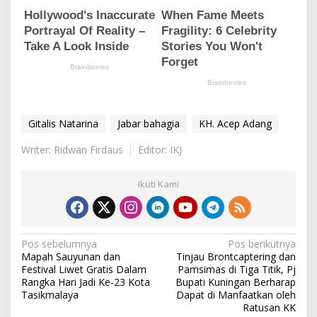
Gitalis Natarina
Jabar bahagia
KH. Acep Adang
Writer: Ridwan Firdaus
Editor: IKJ
Ikuti Kami
N
Pos sebelumnya
Pos berikutnya
Mapah Sauyunan dan
Tinjau Brontcaptering dan
a
Festival Liwet Gratis Dalam
Pamsimas di Tiga Titik, Pj
v
Rangka Hari Jadi Ke-23 Kota
Bupati Kuningan Berharap
Tasikmalaya
Dapat di Manfaatkan oleh
i
Ratusan KK