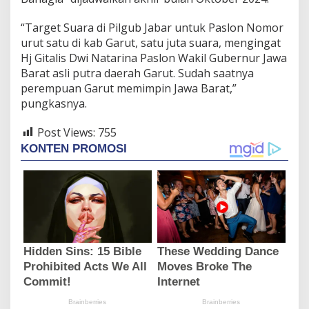
a
r
“Target Suara di Pilgub Jabar untuk Paslon Nomor
B
urut satu di kab Garut, satu juta suara, mengingat
a
h
Hj Gitalis Dwi Natarina Paslon Wakil Gubernur Jawa
a
Barat asli putra daerah Garut. Sudah saatnya
g
perempuan Garut memimpin Jawa Barat,”
i
pungkasnya.
a
"
Post Views:
755