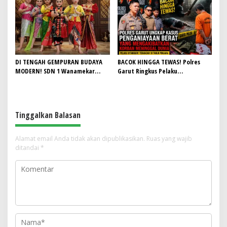
Lagi Mampu Tampung Jamaah,
HUT RI ke-81
Penjualan Seragam Ikut Jadi
Sorotan
DI TENGAH GEMPURAN BUDAYA
BACOK HINGGA TEWAS! Polres
MODERN! SDN 1 Wanamekar
Garut Ringkus Pelaku
Lahirkan Generasi Penari Sunda,
Penganiayaan Brutal di
Menjaga Warisan Leluhur dari
Banyuresmi, Terancam 10 Tahun
Ruang Kelas
Penjara
Tinggalkan Balasan
Alamat email Anda tidak akan dipublikasikan.
Ruas yang wajib
ditandai
*