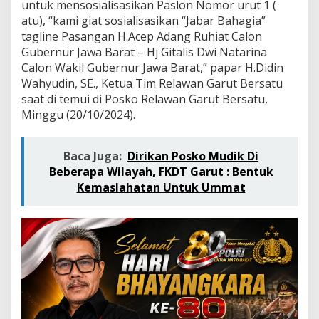
a
untuk mensosialisasikan Paslon Nomor urut 1 (
t
atu), “kami giat sosialisasikan “Jabar Bahagia”
a
tagline Pasangan H.Acep Adang Ruhiat Calon
r
Gubernur Jawa Barat – Hj Gitalis Dwi Natarina
i
Calon Wakil Gubernur Jawa Barat,” papar H.Didin
n
a
Wahyudin, SE., Ketua Tim Relawan Garut Bersatu
,
saat di temui di Posko Relawan Garut Bersatu,
R
Minggu (20/10/2024).
e
l
a
Baca Juga:
Dirikan Posko Mudik Di
w
a
Beberapa Wilayah, FKDT Garut : Bentuk
n
Kemaslahatan Untuk Ummat
G
a
r
u
t
B
e
r
s
a