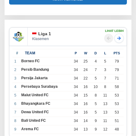
LIHAT LEBIH
Liga 1
Klasemen
#
TEAM
P
W
D
L
PTS
Borneo FC
1
34
25
4
5
79
Persib Bandung
2
34
24
7
3
79
Persija Jakarta
3
34
22
5
7
71
Persebaya Surabaya
4
34
16
10
8
58
Malut United FC
5
34
15
8
11
53
Bhayangkara FC
6
34
16
5
13
53
Dewa United FC
7
34
16
5
13
53
Bali United FC
8
34
14
9
11
51
Arema FC
9
34
13
9
12
48