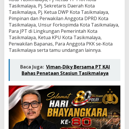
m
Tasikmalaya, Pj. Sekretaris Daerah Kota
R
Tasikmalaya, Pj. Ketua DWP Kota Tasikmalaya,
a
n
Pimpinan dan Perwakilan Anggota DPRD Kota
g
Tasikmalaya, Unsur Forkopimda Kota Tasikmalaya,
k
Para JPT di Lingkungan Pemerintah Kota
a
Tasikmalaya, Ketua KPU Kota Tasikmalaya,
H
a
Perwakilan Bapanas, Para Anggota PKK se-Kota
r
Tasikmalaya serta tamu undangan lainnya.
i
J
a
Baca Juga:
Viman-Diky Bersama PT KAI
d
Bahas Penataan Stasiun Tasikmalaya
i
K
e
-
2
3
K
o
t
a
T