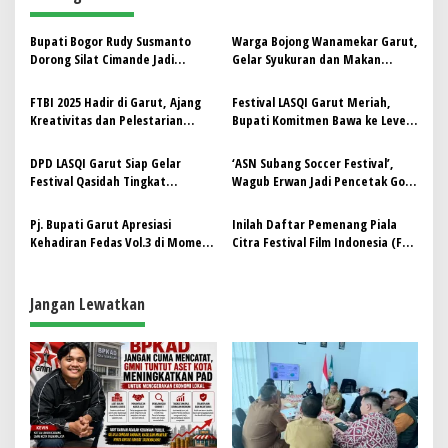
a
s
Bupati Bogor Rudy Susmanto
Warga Bojong Wanamekar Garut,
i
Dorong Silat Cimande Jadi
Gelar Syukuran dan Makan
p
Warisan Dunia Berkelanjutan
Bersama Usai Jalan Kampung di
Perbaiki
FTBI 2025 Hadir di Garut, Ajang
‎Festival LASQI Garut Meriah,
o
Kreativitas dan Pelestarian
Bupati Komitmen Bawa ke Level
s
Bahasa Sunda
Nasional ‎
DPD LASQI Garut Siap Gelar
‘ASN Subang Soccer Festival’,
Festival Qasidah Tingkat
Wagub Erwan Jadi Pencetak Gol
Kabupaten, Bupati Dukung Jadi
Terbanyak Bawa Persib Legend
Tuan Rumah Tingkat Nasional
Kalahkan Subang Ngabret
Pj. Bupati Garut Apresiasi
Inilah Daftar Pemenang Piala
Kehadiran Fedas Vol.3 di Momen
Citra Festival Film Indonesia (FFI)
Liburan Tahun Baru
2024
Jangan Lewatkan