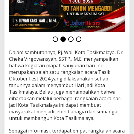
a
s
i
k
m
a
l
a
y
a
Dalam sambutannya, Pj. Wali Kota Tasikmalaya, Dr.
Cheka Virgowansyah, SSTP., M.E. menyampaikan
bahwa kegiatan mapah sauyunan hari ini
merupakan salah satu rangkaian acara Tasik
Oktober Fest 2024 yang dilaksanakan setiap
tahunnya dalam menyambut Hari Jadi Kota
Tasikmalaya. Beliau juga menambahkan bahwa
diharapkan melalui berbagai rangkaian acara hari
jadi Kota Tasikmalaya ini dapat membuat
masyarakat menjadi lebih bahagia dan semangat
untuk membangun Kota Tasikmalaya.
Sebagai informasi, terdapat empat rangkaian acara