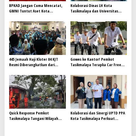
BPKAD Jangan Cuma Mencatat,
Kolaborasi Dinas LH Kota
GMNI Tuntut Aset Kota
Tasikmalaya dan Universitas
Meningkatkan PAD untuk
Mayasari Bakti untuk
menggerakan Ekonomi Lokal
Pengelolaan Sampah
Berkelanjutan
445 Jemaah Haji Kloter 04 KJT
Gowes ke Kantor! Pemkot
Resmi Diberangkatkan dari
Tasikmalaya Terapka Car Free
Gedung Dakwah Islamiyah
Day untuk ASN
Quick Response Pemkot
Kolaborasi dan Sinergi UPTD PPA
Tasikmalaya Tangani Wilayah
Kota Tasikmalaya Perkuat
Terdampak Cuaca Ekstrem
Perlindungan Perempuan dan
Anak