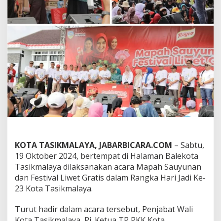
a
n
F
e
s
t
i
v
a
l
L
i
w
e
t
G
r
KOTA TASIKMALAYA, JABARBICARA.COM
– Sabtu,
a
19 Oktober 2024, bertempat di Halaman Balekota
t
Tasikmalaya dilaksanakan acara Mapah Sauyunan
i
dan Festival Liwet Gratis dalam Rangka Hari Jadi Ke-
s
23 Kota Tasikmalaya.
D
a
l
Turut hadir dalam acara tersebut, Penjabat Wali
a
Kota Tasikmalaya, Pj. Ketua TP PKK Kota