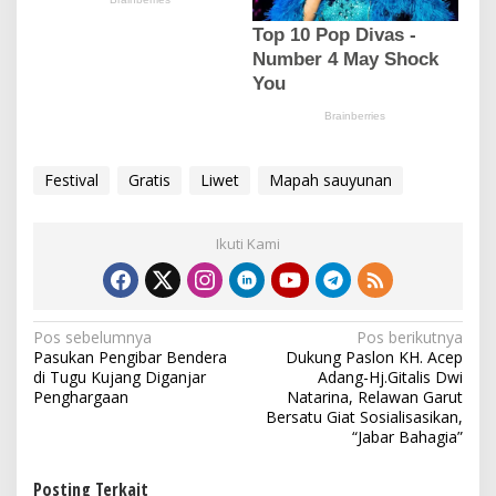
Festival
Gratis
Liwet
Mapah sauyunan
Ikuti Kami
N
Pos sebelumnya
Pos berikutnya
Pasukan Pengibar Bendera
Dukung Paslon KH. Acep
a
di Tugu Kujang Diganjar
Adang-Hj.Gitalis Dwi
v
Penghargaan
Natarina, Relawan Garut
Bersatu Giat Sosialisasikan,
i
“Jabar Bahagia”
g
Posting Terkait