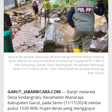
l
u
h
a
n
R
u
m
a
h
d
i
D
Aparat Kecamatan Wanaraja dibantu warga membersihkan material
e
serta saluran air yang tersumbat di Kampung Tegalgede RT 1 RW 15
s
dan Kampung Ciamah, Desa Sindangratu, Kecamatan Wanaraja,
a
Senin (11/11/2024). (Foto : Dok. Pemerintah Kecamatan Wanaraja
S
Kab. Garut).
i
n
d
a
GARUT, JABARBICARA.COM
— Banjir melanda
n
Desa Sindangratu, Kecamatan Wanaraja,
g
Kabupaten Garut, pada Senin (11/11/2024) sekitar
r
pukul 13.00 WIB. Hujan deras yang mengguyur
a