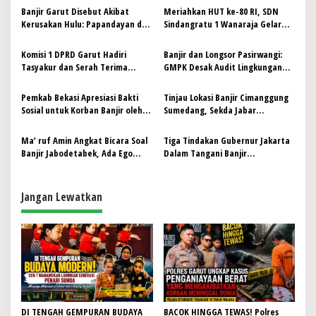
s
Banjir Garut Disebut Akibat
Meriahkan HUT ke-80 RI, SDN
Kerusakan Hulu: Papandayan dan
Sindangratu 1 Wanaraja Gelar
i
Cikajang Harus Di-Audit Tata
Berbagai Perlombaan
p
Ruang dan Lingkungan
Komisi 1 DPRD Garut Hadiri
Banjir dan Longsor Pasirwangi:
Tasyakur dan Serah Terima
GMPK Desak Audit Lingkungan
o
Jabatan Pj. Kades Sindangraja
Hulu DAS Gunung Darajat,
s
Wanaraja
Diduga Ada Pelanggaran Serius
Pemkab Bekasi Apresiasi Bakti
Tinjau Lokasi Banjir Cimanggung
Sosial untuk Korban Banjir oleh
Sumedang, Sekda Jabar
Organisasi Profesi Kesehatan di
Tekankan Pencegahan dan Solusi
Babelan
Ma’ ruf Amin Angkat Bicara Soal
Tiga Tindakan Gubernur Jakarta
Banjir Jabodetabek, Ada Ego
Dalam Tangani Banjir
Sektoral Pembangunan Antar
Jabodetabek
Wilayah
Jangan Lewatkan
DI TENGAH GEMPURAN BUDAYA
BACOK HINGGA TEWAS! Polres