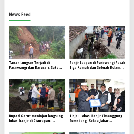
News Feed
Tanah Longsor Terjadi di
Banjir Luapan di Pasirwangi Rusak
Pasirwangi dan Barusari, Satu
Tiga Rumah dan Sebuah Kolam
Masjid Terancam dan Akses Jalan
Warga
Terputus
Bupati Garut meninjau langsung
Tinjau Lokasi Banjir Cimanggung
lokasi banjir di Cisurupan-
Sumedang, Sekda Jabar
Cikajang
Tekankan Pencegahan dan Solusi