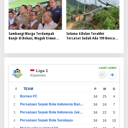
Sambangi Warga Terdampak
Selama 4 Bulan Terakhir
Banjir di Bekasi, Wagub Erwan
Tercatat Sudah Ada 199 Bencana
Setiawan Pastikan Penanganan
Melanda Kabupaten Garut
Berjalan Baikm
LIHAT LEBIH
Liga 1
Klasemen
#
TEAM
P
W
D
L
Borneo FC
1
34
25
4
5
Persatuan Sepak Bola Indonesia Bandung
2
34
24
7
3
Persatuan Sepak Bola Indonesia Jakarta
3
34
22
5
7
Persatuan Sepak Bola Surabaya
4
34
16
10
8