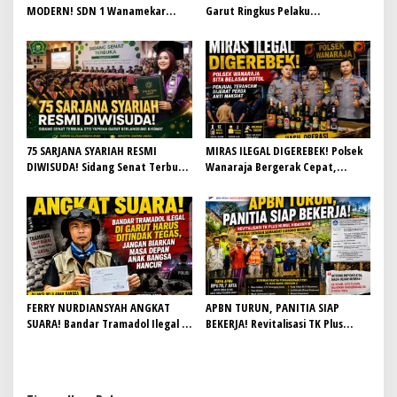
MODERN! SDN 1 Wanamekar
Garut Ringkus Pelaku
Lahirkan Generasi Penari Sunda,
Penganiayaan Brutal di
Menjaga Warisan Leluhur dari
Banyuresmi, Terancam 10 Tahun
Ruang Kelas
Penjara
75 SARJANA SYARIAH RESMI
MIRAS ILEGAL DIGEREBEK! Polsek
DIWISUDA! Sidang Senat Terbuka
Wanaraja Bergerak Cepat,
STEI Yapisha Garut Berlangsung
Penjual Terancam Dijerat Perda
Khidmat, Siapkan Lulusan
Anti Maksiat
Berdaya Saing dan Berintegritas
FERRY NURDIANSYAH ANGKAT
APBN TURUN, PANITIA SIAP
SUARA! Bandar Tramadol Ilegal di
BEKERJA! Revitalisasi TK Plus
Garut Harus Ditindak Tegas,
Nurul Hidayah II Dimulai dengan
Jangan Biarkan Masa Depan Anak
Semangat Gotong Royong
Bangsa Hancur