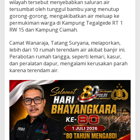
t
wilayah tersebut menyebabkan saluran air
u
tersumbat oleh tunggul bambu yang menutup
,
gorong-gorong, mengakibatkan air meluap ke
G
permukiman warga di Kampung Tegalgede RT 1
a
RW 15 dan Kampung Ciamah.
r
u
t
Camat Wanaraja, Tatang Suryana, melaporkan,
lebih dari 10 rumah terendam air akibat banjir ini.
Perabotan rumah tangga, seperti lemari, kasur,
dan peralatan dapur, mengalami kerusakan parah
karena terendam air.