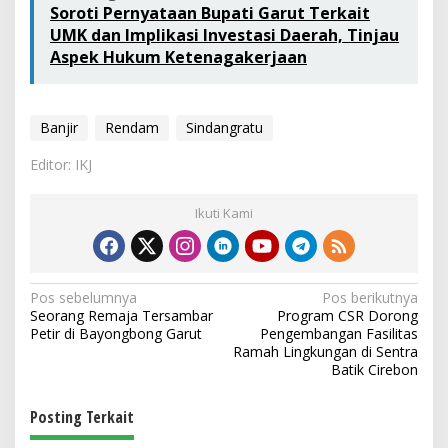
Soroti Pernyataan Bupati Garut Terkait
UMK dan Implikasi Investasi Daerah, Tinjau
Aspek Hukum Ketenagakerjaan
Banjir
Rendam
Sindangratu
Editor: IKJ
Ikuti Kami
N
Pos sebelumnya
Pos berikutnya
Seorang Remaja Tersambar
Program CSR Dorong
a
Petir di Bayongbong Garut
Pengembangan Fasilitas
v
Ramah Lingkungan di Sentra
Batik Cirebon
i
g
Posting Terkait
a