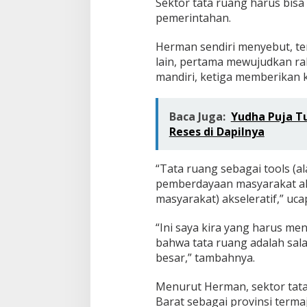
r
Sektor tata ruang harus bis
a
pemerintahan.
a
n
Herman sendiri menyebut, te
M
lain, pertama mewujudkan ra
a
s
mandiri, ketiga memberikan k
y
a
r
Baca Juga:
Yudha Puja T
a
Reses di Dapilnya
k
a
t
“Tata ruang sebagai tools (
pemberdayaan masyarakat ak
masyarakat) akseleratif,” u
“Ini saya kira yang harus men
bahwa tata ruang adalah sala
besar,” tambahnya.
Menurut Herman, sektor tata
Barat sebagai provinsi termaj