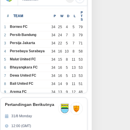
P
#
TEAM
P
W
D
L
T
S
Borneo FC
1
34
25
4
5
79
Persib Bandung
2
34
24
7
3
79
Persija Jakarta
3
34
22
5
7
71
Persebaya Surabaya
4
34
16
10
8
58
Malut United FC
5
34
15
8
11
53
Bhayangkara FC
6
34
16
5
13
53
Dewa United FC
7
34
16
5
13
53
Bali United FC
8
34
14
9
11
51
Arema FC
9
34
13
9
12
48
1
Persita Tangerang
34
13
6
15
45
0
Pertandingan Berikutnya
1
PSIM Yogyakarta
34
11
12
11
45
1
31/8 Monday
1
Persik Kediri
34
11
6
17
39
12:00 (GMT)
2