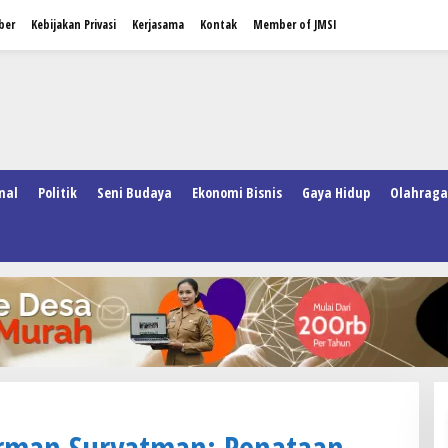
ber
Kebijakan Privasi
Kerjasama
Kontak
Member of JMSI
nal
Politik
Seni Budaya
Ekonomi Bisnis
Gaya Hidup
Olahraga
rman Suryatman: Penataan