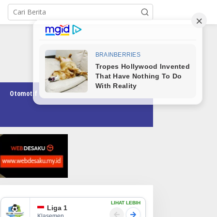
Otomotif
Pendidikan
Teknologi
Opini
LIHAT LEBIH
Liga 1
Klasemen