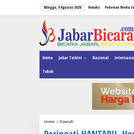
L
Minggu, 9 Agustus 2026
Redaksi
Pedoman Media Si
e
w
a
tutup
t
i
k
e
k
o
n
Home
Jabar Terkini
Nasional
Internasio
t
e
Tokoh
n
Home
/
Daerah
P
e
Peringati HANTARU, He
r