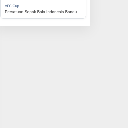
1
Persijap Jepara
34
9
9
16
36
AFC Cup
3
Persatuan Sepak Bola Indonesia Bandung vs Manila Digger FC
1
Madura United FC
34
9
8
17
35
4
1
PSM Makassar
34
8
10
16
34
5
1
Persis Solo
34
8
10
16
34
6
1
Semen Padang FC
34
5
5
24
20
7
1
PSBS Biak
34
4
6
24
18
8