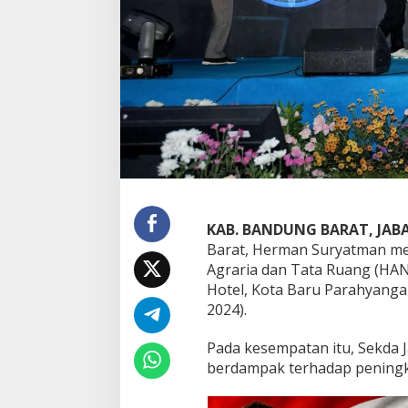
t
m
a
n
:
P
e
n
a
t
a
a
n
T
KAB. BANDUNG BARAT, JAB
a
Barat, Herman Suryatman me
t
Agraria dan Tata Ruang (HA
a
Hotel, Kota Baru Parahyanga
R
u
2024).
a
n
Pada kesempatan itu, Sekda 
g
berdampak terhadap peningk
H
a
r