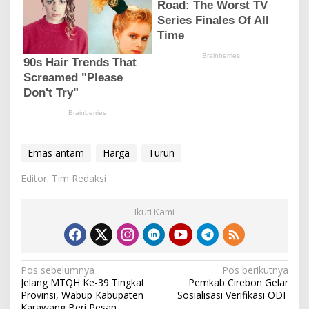
Emas antam
Harga
Turun
Editor: Tim Redaksi
Ikuti Kami
N
Pos sebelumnya
Pos berikutnya
Jelang MTQH Ke-39 Tingkat
Pemkab Cirebon Gelar
a
Provinsi, Wabup Kabupaten
Sosialisasi Verifikasi ODF
Karawang Beri Pesan