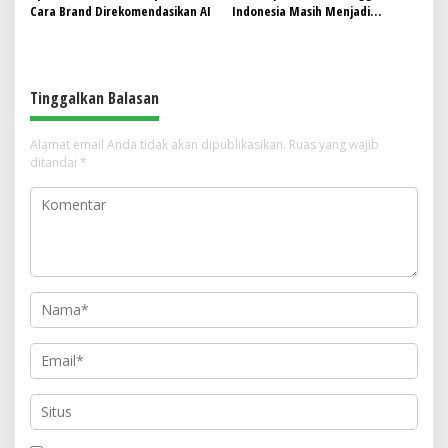
Cara Brand Direkomendasikan AI
Indonesia Masih Menjadi
Tantangan, Pendekatan
Pembelajaran Dinilai Perlu
Berubah
Tinggalkan Balasan
Alamat email Anda tidak akan dipublikasikan.
Ruas yang wajib
ditandai
*