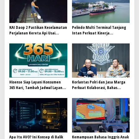
KAI Daop 2 Pastikan Keselamatan
Pelindo Multi Terminal Tanjung
Perjalanan Kereta Api Usai
Intan Perkuat Kinerja
Gempa Pangandaran
Operasional Pelabuhan
Hisense Siap Layani Konsumen
Korlantas Polri dan Jasa Marga
365 Hari, Tambah Jadwal Layanan
Perkuat Kolaborasi, Bahas
Call Center Hisense Care
Digitalisasi, Nataru hingga
Penertiban ODOL
Apa Itu AVO? Ini Konsep di Balik
Kemampuan Bahasa Inggris Anak