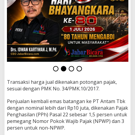
p
1
,
7
0
4
J
u
t
a
p
e
r
g
r
Transaksi harga jual dikenakan potongan pajak,
a
sesuai dengan PMK No. 34/PMK.10/2017.
m
Penjualan kembali emas batangan ke PT Antam Tbk
dengan nominal lebih dari Rp10 juta, dikenakan Pajak
Penghasilan (PPh) Pasal 22 sebesar 1,5 persen untuk
pemegang Nomor Pokok Wajib Pajak (NPWP) dan 3
persen untuk non-NPWP.