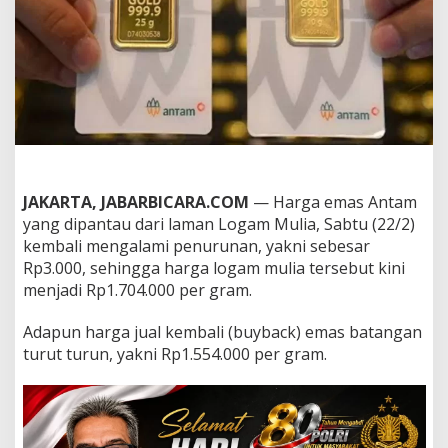
n
i
H
a
r
g
a
n
y
a
T
JAKARTA, JABARBICARA.COM
— Harga emas Antam
u
r
yang dipantau dari laman Logam Mulia, Sabtu (22/2)
u
kembali mengalami penurunan, yakni sebesar
n
Rp3.000, sehingga harga logam mulia tersebut kini
L
menjadi Rp1.704.000 per gram.
a
g
i
Adapun harga jual kembali (buyback) emas batangan
,
turut turun, yakni Rp1.554.000 per gram.
k
i
n
i
R