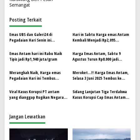
v
Semangat
i
g
Posting Terkait
a
s
Emas UBS dan Galeri24 di
Hari in Sabtu Harga emas Antam
Pegadaian Hari Senin ini
Kembali Menjadi Rp2,095
i
Harganya Kompak Stabil
juta/gram
p
Emas Antam hari ini Rabu Naik
Harga Emas Antam, Sabtu 9
Tipis jadi Rp1,940 juta/gram
Agustus Turun Rp8.000 jadi
o
Rp1,951 Juta/gram
s
Merangkak Naik, Harga emas
Meroket…!! Harga Emas Antam,
Pegadaian Hari ini Tembus
Selasa 3 Juni 2025 Tembus ke
Rp2,006 juta/gram
Rp1.940.000 per gram
Viral Kasus Korupsi PT antam
Sidang Lanjutan Tiga Terdakwa
yang dianggap Rugikan Negara
Kasus Korupsi Cap Emas Antam
5.9 Kuadraliun, Kejagung Angkat
Ilegal Hari Ini
Bicara
Jangan Lewatkan