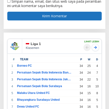
Simpan nama, email, dan situs web saya pada peramban
ini untuk komentar saya berikutnya.
LIHAT LEBIH
Liga 1
Klasemen
#
TEAM
P
W
D
L
Borneo FC
1
34
25
4
5
Persatuan Sepak Bola Indonesia Bandung
2
34
24
7
3
Persatuan Sepak Bola Indonesia Jakarta
3
34
22
5
7
Persatuan Sepak Bola Surabaya
4
34
16
10
8
Maluku Utara United FC
5
34
15
8
11
Bhayangkara Surabaya United
6
34
16
5
13
Dewa United FC
7
34
16
5
13