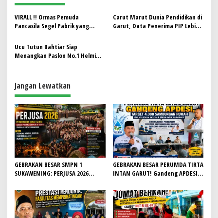
g
a
VIRALL !! Ormas Pemuda
Carut Marut Dunia Pendidikan di
s
Pancasila Segel Pabrik yang
Garut, Data Penerima PIP Lebih
Menolak Bayar THR
Banyak dari Jumlah Siswa dalam
i
Dapodik di SDN Sukamulya 4, APH
Ucu Tutun Bahtiar Siap
p
Diminta Segera Turun Tangan..!!
Menangkan Paslon No.1 Helmi
Budiman – Yudi Nugraha
o
Lasminingrat di Pilkada Garut
s
Jangan Lewatkan
GEBRAKAN BESAR SMPN 1
GEBRAKAN BESAR PERUMDA TIRTA
SUKAWENING: PERJUSA 2026
INTAN GARUT! Gandeng APDESI,
TEMPA KARAKTER, DISIPLIN, DAN
Target 4.000 Sambungan Rumah
JIWA KEPANDUAN SISWA
Demi Wujudkan Akses Air Bersih
untuk Masyarakat