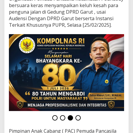
P
bersuara keras menyampaikan keluh kesah para
P
penguna jalan di Gedung DPRD Garut , usai
e
u
Audensi Dengan DPRD Garut berserta Instansi
n
Terkait Khususnya PUPR, Selasa [25/02/2025].
d
e
u
y
S
a
m
p
a
i
k
a
n
I
n
i
!
!
Pimpinan Anak Cabang ( PAC) Pemuda Pancasila