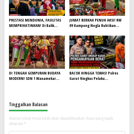
PRESTASI MENDUNIA, FASILITAS
JUMAT BERKAH PENUH AKSI! RW
MEMPRIHATINKAN! Di Balik
09 Kampung Negla Buktikan
Gemilangnya SMAN 26 Garut,
Gotong Royong Bukan Sekadar
Lapangan Hoki Rusak, Masjid Tak
Slogan, Warga Bersatu Sambut
Lagi Mampu Tampung Jamaah,
HUT RI ke-81
Penjualan Seragam Ikut Jadi
Sorotan
DI TENGAH GEMPURAN BUDAYA
BACOK HINGGA TEWAS! Polres
MODERN! SDN 1 Wanamekar
Garut Ringkus Pelaku
Lahirkan Generasi Penari Sunda,
Penganiayaan Brutal di
Menjaga Warisan Leluhur dari
Banyuresmi, Terancam 10 Tahun
Ruang Kelas
Penjara
Tinggalkan Balasan
Alamat email Anda tidak akan dipublikasikan.
Ruas yang wajib
ditandai
*