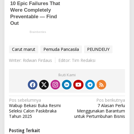
Carut marut
Pemuda Pancasila
PEUNDEUY
Writer: Ridwan Firdaus
Editor: Tim Redaksi
Ikuti Kami
N
Pos sebelumnya
Pos berikutnya
Wabup Bekasi Buka Resmi
7 Alasan Perlu
a
Seleksi Calon Paskibraka
Menggunakan Barantum
v
Tahun 2025
untuk Pertumbuhan Bisnis
i
Posting Terkait