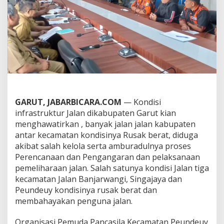
l
i
h
a
r
a
a
n
J
a
l
a
GARUT, JABARBICARA.COM
— Kondisi
n
infrastruktur Jalan dikabupaten Garut kian
d
menghawatirkan , banyak jalan jalan kabupaten
i
antar kecamatan kondisinya Rusak berat, diduga
G
akibat salah kelola serta amburadulnya proses
a
r
Perencanaan dan Pengangaran dan pelaksanaan
u
pemeliharaan jalan. Salah satunya kondisi Jalan tiga
t
kecamatan Jalan Banjarwangi, Singajaya dan
,
Peundeuy kondisinya rusak berat dan
P
A
membahayakan penguna jalan.
C
P
Organisasi Pemuda Pancasila Kecamatan Peundeuy