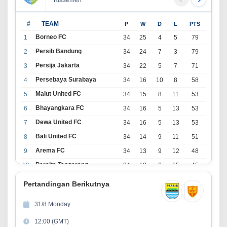
Klasemen
#
TEAM
P
W
D
L
PTS
Borneo FC
1
34
25
4
5
79
Persib Bandung
2
34
24
7
3
79
Persija Jakarta
3
34
22
5
7
71
Persebaya Surabaya
4
34
16
10
8
58
Malut United FC
5
34
15
8
11
53
Bhayangkara FC
6
34
16
5
13
53
Dewa United FC
7
34
16
5
13
53
Bali United FC
8
34
14
9
11
51
Arema FC
9
34
13
9
12
48
Persita Tangerang
10
34
13
6
15
45
PSIM Yogyakarta
11
34
11
12
11
45
Pertandingan Berikutnya
Persik Kediri
12
34
11
6
17
39
31/8 Monday
Persijap Jepara
13
34
9
9
16
36
12:00 (GMT)
Madura United FC
14
34
9
8
17
35