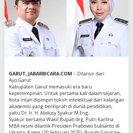
p
i
n
a
n
G
a
r
u
t
d
i
B
a
GARUT, JABARBICARA.COM
– Dilansir dari
w
Ayo.Garut
a
Kabupaten Garut memasuki era baru
h
K
kepemimpinan. Untuk pertama kali dalam sejarah,
e
Kota Intan dipimpin tokoh intelektual dari kalangan
p
akademisi yang berkiprah di dunia pendidikan,
a
yaitu Dr. Ir. H. Abdusy Syakur M.Eng..
l
a
Syakur bersama Wakil Bupati drg. Putri Karlina
D
MBA resmi dilantik Presiden Prabowo Subianto di
a
Jakarta, Kamis (20 Februari 2025). Bupati Garut ke-