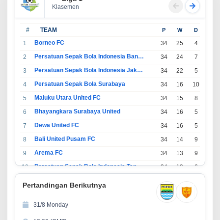
Klasemen
#
TEAM
P
W
D
L
Borneo FC
1
34
25
4
5
Persatuan Sepak Bola Indonesia Bandung
2
34
24
7
3
Persatuan Sepak Bola Indonesia Jakarta
3
34
22
5
7
Persatuan Sepak Bola Surabaya
4
34
16
10
8
Maluku Utara United FC
5
34
15
8
11
Bhayangkara Surabaya United
6
34
16
5
13
Dewa United FC
7
34
16
5
13
Bali United Pusam FC
8
34
14
9
11
Arema FC
9
34
13
9
12
Persatuan Sepak Bola Indonesia Tangerang
10
34
13
6
15
PSIM Yogyakarta
11
34
11
12
11
Pertandingan Berikutnya
Persatuan Sepakbola Indonesia Kediri
12
34
11
6
17
31/8 Monday
Perserikatan Sepak Bola Indonesia Jepara
13
34
9
9
16