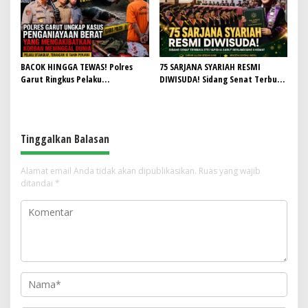
BACOK HINGGA TEWAS! Polres
75 SARJANA SYARIAH RESMI
Garut Ringkus Pelaku
DIWISUDA! Sidang Senat Terbuka
Penganiayaan Brutal di
STEI Yapisha Garut Berlangsung
Banyuresmi, Terancam 10 Tahun
Khidmat, Siapkan Lulusan
Penjara
Berdaya Saing dan Berintegritas
Tinggalkan Balasan
Alamat email Anda tidak akan dipublikasikan.
Ruas yang wajib
ditandai
*