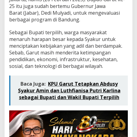
e
25 itu juga sudah bertemu Gubernur Jawa
r
Barat (Jabar), Dedi Mulyadi, untuk mengevaluasi
a
h
berbagai program di Bandung.
I
n
Sebagai Bupati terpilih, warga masyarakat
t
menaruh harapan besar kepada Syakur untuk
e
menciptakan kebijakan yang adil dan berdampak.
l
e
Sebab, Garut masih menderita ketimpangan
k
pendidikan, ekonomi, infrastruktur, kesehatan,
t
sosial, dan teknologi di berbagai wilayah.
u
a
l
Baca Juga:
KPU Garut Tetapkan Abdusy
d
a
Syakur Amin dan Luthfianisa Putri Karlina
n
sebagai Bupati dan Wakil Bupati Terpilih
V
i
s
i
o
n
e