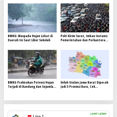
kesehatan kabupaten Subang
Lainnya di Indonesia
yang di laporkan Heri sopandi
kepala dinas pendidikan
kabupaten Subang Bukan Urusan
Personal—Ini Menyangkut
Integritas Penyelenggara
Negara
BMKG: Waspada Hujan Lebat di
Polri Kirim Surat, Imbau Instansi
Daerah Ini Saat Libur Sekolah
Pemerintahan dan Perkantoran
di Jakarta Berlakukan WFH 1 Juli
2025
BMKG Prakirakan Potensi Hujan
lnilah Usulan Jawa Barat Dipecah
Terjadi di Bandung dan Sejumlah
Jadi 5 Provinsi Baru, Cek
Kota pada Akhir Pekan
Daftarnya
LIHAT LEBIH
Liga 1