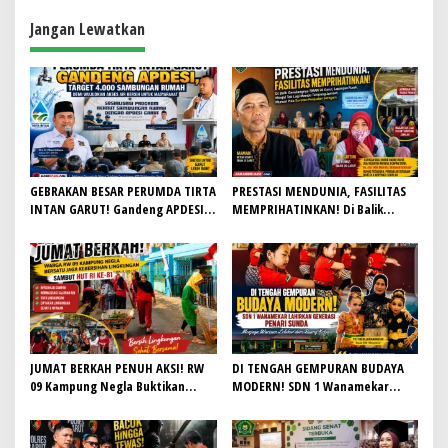
Tingkatkan Ekonomi Lokal
Jangan Lewatkan
GEBRAKAN BESAR PERUMDA TIRTA
PRESTASI MENDUNIA, FASILITAS
INTAN GARUT! Gandeng APDESI,
MEMPRIHATINKAN! Di Balik
Target 4.000 Sambungan Rumah
Gemilangnya SMAN 26 Garut,
Demi Wujudkan Akses Air Bersih
Lapangan Hoki Rusak, Masjid Tak
untuk Masyarakat
Lagi Mampu Tampung Jamaah,
Penjualan Seragam Ikut Jadi
Sorotan
JUMAT BERKAH PENUH AKSI! RW
DI TENGAH GEMPURAN BUDAYA
09 Kampung Negla Buktikan
MODERN! SDN 1 Wanamekar
Gotong Royong Bukan Sekadar
Lahirkan Generasi Penari Sunda,
Slogan, Warga Bersatu Sambut
Menjaga Warisan Leluhur dari
HUT RI ke-81
Ruang Kelas