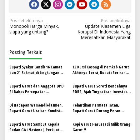
N
Pos sebelumnya
Pos berikutnya
Monopoli Harga Minyak,
Update Klasemen Liga
a
siapa yang untung?
Korupsi Di Indonesia Yang
v
Meresahkan Masyarakat
i
Posting Terkait
g
a
‎Bupati Syakur Lantik 16 Camat
13 Kursi Kosong di Pemkab Garut
s
dan 21 Sekmat di Lingkungan
Akhirnya Terisi, Bupati Berikan
Pemkab Garut
Pesan: “Jabatan Bisa Jadi Berkah
i
atau Musibah”
‎Bupati Garut dan Anggota DPD
Bupati Garut Soroti Rendahnya
p
RI Bahas Percepatan
PDRB, Ajak Tingkatkan Investasi
Pembangunan dan Solusi
dan Keterampilan untuk Atasi
o
Problematika Daerah
Kemiskinan
Di Hadapan Wamendikdasmen,
Pelantikan Permata Intan,
s
Bupati Garut Uraikan Kondisi
Bupati Garut Dorong Peran
Pendidikan di Garut dan Optimis
Pemuda dalam Pembangunan
Lakukan Perbaikan
Daerah
Bupati Garut Sambut Kepala
Kopi Garut Harus Jadi Milik Orang
Badan Gizi Nasional, Perkuat
Garut !!
Sinergi Atasi Stunting dan