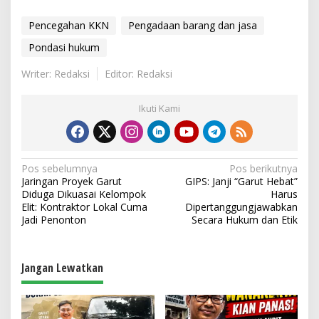
Pencegahan KKN
Pengadaan barang dan jasa
Pondasi hukum
Writer: Redaksi
Editor: Redaksi
Ikuti Kami
N
Pos sebelumnya
Pos berikutnya
Jaringan Proyek Garut
GIPS: Janji “Garut Hebat”
a
Diduga Dikuasai Kelompok
Harus
v
Elit: Kontraktor Lokal Cuma
Dipertanggungjawabkan
Jadi Penonton
Secara Hukum dan Etik
i
g
a
Jangan Lewatkan
s
i