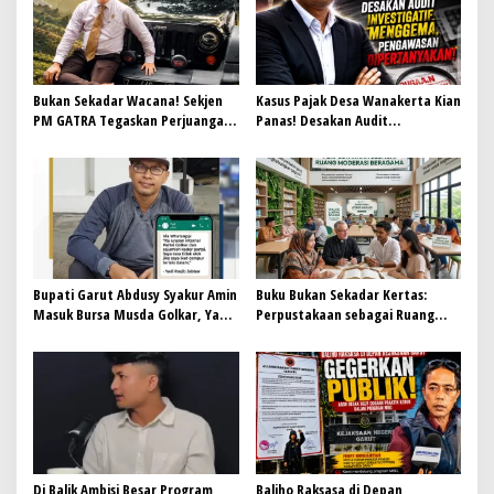
p
o
s
Bukan Sekadar Wacana! Sekjen
Kasus Pajak Desa Wanakerta Kian
PM GATRA Tegaskan Perjuangan
Panas! Desakan Audit
CDOB Garut Utara Harus
Investigatif Menggema,
Dibuktikan dengan Kerja Nyata
Pengawasan Dipertanyakan
Bupati Garut Abdusy Syakur Amin
Buku Bukan Sekadar Kertas:
Masuk Bursa Musda Golkar, Yadi
Perpustakaan sebagai Ruang
Roqib: Biarkan Mekanisme
Moderasi Beragama
Internal Partai Berjalan
Di Balik Ambisi Besar Program
Baliho Raksasa di Depan