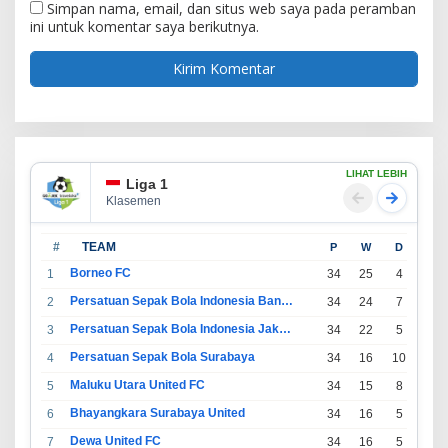
Simpan nama, email, dan situs web saya pada peramban
ini untuk komentar saya berikutnya.
LIHAT LEBIH
Liga 1
Klasemen
#
TEAM
P
W
D
L
Borneo FC
1
34
25
4
5
Persatuan Sepak Bola Indonesia Bandung
2
34
24
7
3
Persatuan Sepak Bola Indonesia Jakarta
3
34
22
5
7
Persatuan Sepak Bola Surabaya
4
34
16
10
8
Maluku Utara United FC
5
34
15
8
11
Bhayangkara Surabaya United
6
34
16
5
13
Dewa United FC
7
34
16
5
13