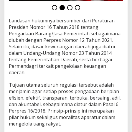
s
m
e
,
Landasan hukumnya bersumber dari Peraturan
d
Presiden Nomor 16 Tahun 2018 tentang
a
Pengadaan Barang/Jasa Pemerintah sebagaimana
n
P
diubah dengan Perpres Nomor 12 Tahun 2021.
e
Selain itu, dasar kewenangan daerah juga diatur
n
dalam Undang-Undang Nomor 23 Tahun 2014
c
tentang Pemerintahan Daerah, serta berbagai
e
Permendagri terkait pengelolaan keuangan
g
a
daerah.
h
a
Tujuan utama seluruh regulasi tersebut adalah
n
menjamin agar setiap proses pengadaan berjalan
K
efisien, efektif, transparan, terbuka, bersaing, adil,
K
N
dan akuntabel, sebagaimana diatur dalam Pasal 6
Perpres 16/2018. Prinsip-prinsip ini merupakan
pilar hukum sekaligus moralitas aparatur dalam
mengelola uang rakyat.