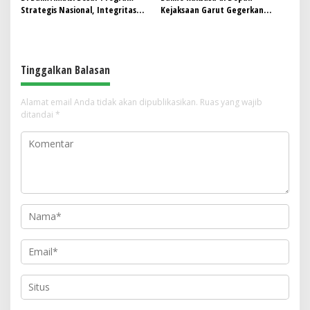
Strategis Nasional, Integritas
Kejaksaan Garut Gegerkan
Tak Boleh Tertinggal
Publik, ARGB Desak Usut Dugaan
Praktik Kotor dalam Program
MBG
Tinggalkan Balasan
Alamat email Anda tidak akan dipublikasikan.
Ruas yang wajib
ditandai
*