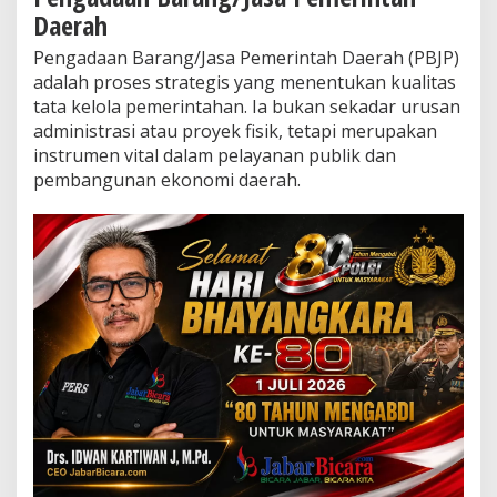
F
Daerah
o
n
Pengadaan Barang/Jasa Pemerintah Daerah (PBJP)
d
adalah proses strategis yang menentukan kualitas
a
tata kelola pemerintahan. Ia bukan sekadar urusan
s
i
administrasi atau proyek fisik, tetapi merupakan
H
instrumen vital dalam pelayanan publik dan
u
pembangunan ekonomi daerah.
k
u
m
,
P
r
o
f
e
s
i
o
n
a
l
i