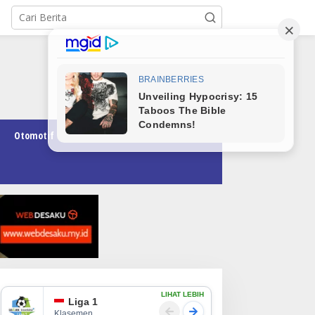
Otomotif
Pendidikan
Teknologi
Opini
LIHAT LEBIH
Liga 1
Klasemen