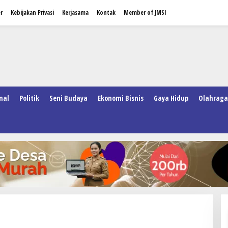
r
Kebijakan Privasi
Kerjasama
Kontak
Member of JMSI
nal
Politik
Seni Budaya
Ekonomi Bisnis
Gaya Hidup
Olahraga