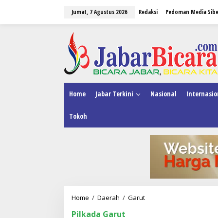
L
Jumat, 7 Agustus 2026
Redaksi
Pedoman Media Sibe
e
w
a
tutup
t
i
k
e
k
o
n
Home
Jabar Terkini
Nasional
Internasio
t
e
Tokoh
n
Home
/
Daerah
/
Garut
T
i
Pilkada Garut
g