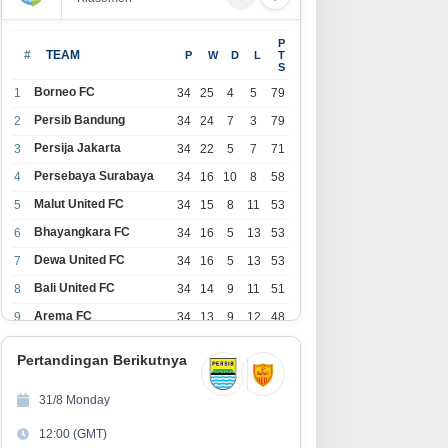
P
#
TEAM
P
W
D
L
T
S
Borneo FC
1
34
25
4
5
79
Persib Bandung
2
34
24
7
3
79
Persija Jakarta
3
34
22
5
7
71
Persebaya Surabaya
4
34
16
10
8
58
Malut United FC
5
34
15
8
11
53
Bhayangkara FC
6
34
16
5
13
53
Dewa United FC
7
34
16
5
13
53
Bali United FC
8
34
14
9
11
51
Arema FC
9
34
13
9
12
48
1
Persita Tangerang
34
13
6
15
45
0
Pertandingan Berikutnya
1
PSIM Yogyakarta
34
11
12
11
45
1
31/8 Monday
1
Persik Kediri
34
11
6
17
39
12:00 (GMT)
2