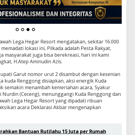
 Sawah Lega Hegar Resort mengatakan, sekitar 16.000
memadati lokasi ini, Pilkada adalah Pesta Rakyat,
a masyarakat juga bisa berekreasi, hari ini kami
gkat, H.Atep Aminudin Azis.
upati Garut nomor urut 2 disambut dengan kesenian
ga kuda Renggong disiapkan, aksi energik Kuda
ik semakin menambah kemeriahan acara, Syakur
Ali Nurdin (Ceceng), menunggangi Kuda Renggong dan
Sawah Lega Hegar Resort yang dipadati ribuan
ksikan acara Deklarasi Akbar mengenapkan
erahkan Bantuan Rutilahu 15 Juta per Rumah