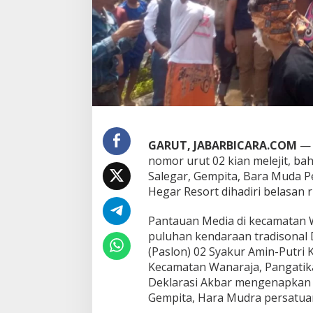
a
m
p
a
n
y
e
S
y
a
k
GARUT, JABARBICARA.COM
— 
u
nomor urut 02 kian melejit, b
r
A
Salegar, Gempita, Bara Muda P
m
Hegar Resort dihadiri belasan 
i
n
Pantauan Media di kecamatan 
-
puluhan kendaraan tradisonal
P
u
(Paslon) 02 Syakur Amin-Putri
t
Kecamatan Wanaraja, Pangatika
r
Deklarasi Akbar mengenapkan 
i
Gempita, Hara Mudra persatua
K
a