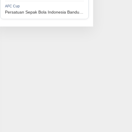
1
Persijap Jepara
34
9
9
16
36
AFC Cup
3
Persatuan Sepak Bola Indonesia Bandung vs Manila Digger FC
1
Madura United FC
34
9
8
17
35
4
1
PSM Makassar
34
8
10
16
34
5
1
Persis Solo
34
8
10
16
34
6
1
Semen Padang FC
34
5
5
24
20
7
1
PSBS Biak
34
4
6
24
18
8