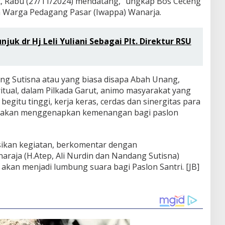
ut, Rabu (27/11/2024) mendatang,” ungkap Bos Ceceng
n Warga Pedagang Pasar (Iwappa) Wanarja.
njuk dr Hj Leli Yuliani Sebagai Plt. Direktur RSU
g Sutisna atau yang biasa disapa Abah Unang,
itual, dalam Pilkada Garut, animo masyarakat yang
egitu tinggi, kerja keras, cerdas dan sinergitas para
g akan menggenapkan kemenangan bagi paslon
sikan kegiatan, berkomentar dengan
araja (H.Atep, Ali Nurdin dan Nandang Sutisna)
akan menjadi lumbung suara bagi Paslon Santri. [JB]