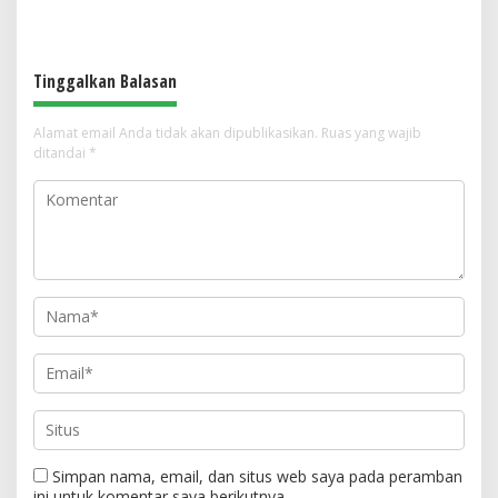
Pelaksanaan APBD Tahun 2025
Bhayangkara ke-80: “80 Tahun
Menjadi Perda
Mengabdi untuk Masyarakat”
Tinggalkan Balasan
Alamat email Anda tidak akan dipublikasikan.
Ruas yang wajib
ditandai
*
Simpan nama, email, dan situs web saya pada peramban
ini untuk komentar saya berikutnya.