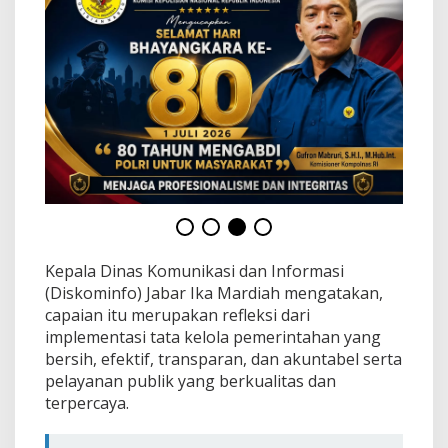
a
t
“
M
e
m
u
a
s
k
a
n
”
Kepala Dinas Komunikasi dan Informasi
(Diskominfo) Jabar Ika Mardiah mengatakan,
capaian itu merupakan refleksi dari
implementasi tata kelola pemerintahan yang
bersih, efektif, transparan, dan akuntabel serta
pelayanan publik yang berkualitas dan
terpercaya.