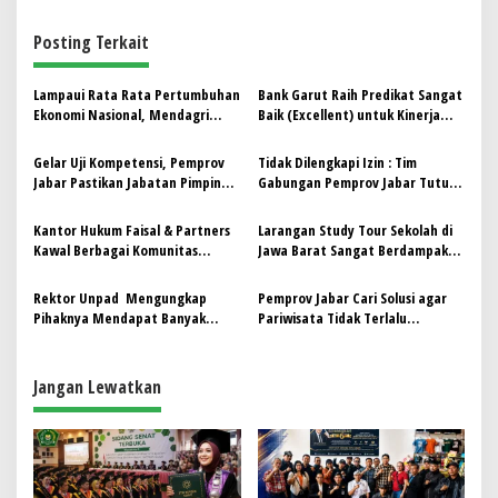
i
g
Posting Terkait
a
s
Lampaui Rata Rata Pertumbuhan
Bank Garut Raih Predikat Sangat
Ekonomi Nasional, Mendagri
Baik (Excellent) untuk Kinerja
i
Apresiasi Pemprov Jabar
Keuangan di Ajang The Asian
p
Post Regional Champion 2025
Gelar Uji Kompetensi, Pemprov
Tidak Dilengkapi Izin : Tim
Jabar Pastikan Jabatan Pimpinan
Gabungan Pemprov Jabar Tutup
o
Tinggi Diisi Talenta Unggul
Tambang Ilegal di Cianjur
s
Kantor Hukum Faisal & Partners
Larangan Study Tour Sekolah di
Kawal Berbagai Komunitas
Jawa Barat Sangat Berdampak
Difabel di Jawa Barat Lakukan
ke Jumlah Kunjungan TMII
Audiensi Dengan Pemerintah
Rektor Unpad Mengungkap
Pemprov Jabar Cari Solusi agar
Provinsi Jawa Barat
Pihaknya Mendapat Banyak
Pariwisata Tidak Terlalu
Dukungan dari Pemprov Jabar
Terdampak Akibat Efisiensi
Anggaran Pemerintah
Jangan Lewatkan