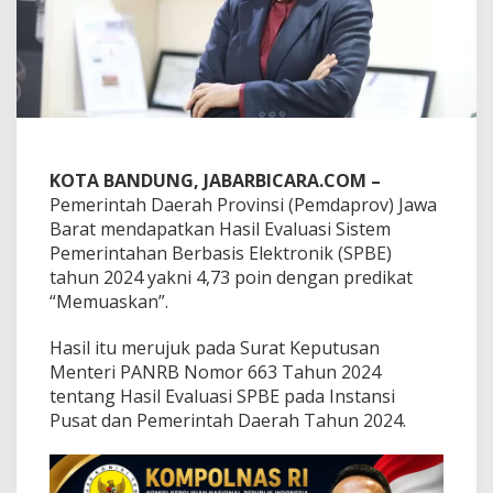
R
a
i
h
I
n
d
e
k
KOTA BANDUNG, JABARBICARA.COM –
s
S
Pemerintah Daerah Provinsi (Pemdaprov) Jawa
P
Barat mendapatkan Hasil Evaluasi Sistem
B
Pemerintahan Berbasis Elektronik (SPBE)
E
tahun 2024 yakni 4,73 poin dengan predikat
4
“Memuaskan”.
,
7
3
Hasil itu merujuk pada Surat Keputusan
,
Menteri PANRB Nomor 663 Tahun 2024
P
tentang Hasil Evaluasi SPBE pada Instansi
r
Pusat dan Pemerintah Daerah Tahun 2024.
e
d
i
k