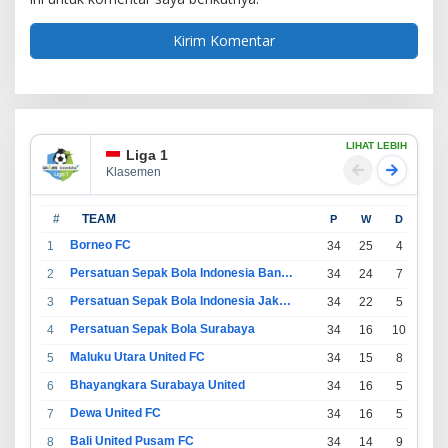
LIHAT LEBIH
Liga 1
Klasemen
#
TEAM
P
W
D
L
Borneo FC
1
34
25
4
5
Persatuan Sepak Bola Indonesia Bandung
2
34
24
7
3
Persatuan Sepak Bola Indonesia Jakarta
3
34
22
5
7
Persatuan Sepak Bola Surabaya
4
34
16
10
8
Maluku Utara United FC
5
34
15
8
11
Bhayangkara Surabaya United
6
34
16
5
13
Dewa United FC
7
34
16
5
13
Bali United Pusam FC
8
34
14
9
11