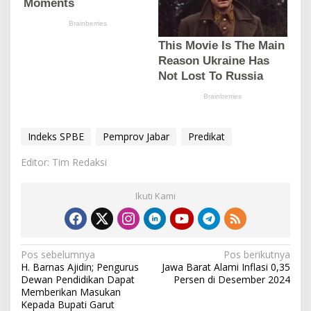
Indeks SPBE
Pemprov Jabar
Predikat
Editor: Tim Redaksi
Ikuti Kami
N
Pos sebelumnya
Pos berikutnya
H. Barnas Ajidin; Pengurus
Jawa Barat Alami Inflasi 0,35
a
Dewan Pendidikan Dapat
Persen di Desember 2024
v
Memberikan Masukan
Kepada Bupati Garut