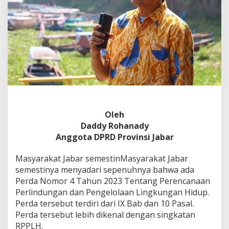
I
K
A
N
L
I
N
G
K
U
N
G
A
Oleh
N
Daddy Rohanady
Anggota DPRD Provinsi Jabar
Masyarakat Jabar semestinMasyarakat Jabar
semestinya menyadari sepenuhnya bahwa ada
Perda Nomor 4 Tahun 2023 Tentang Perencanaan
Perlindungan dan Pengelolaan Lingkungan Hidup.
Perda tersebut terdiri dari IX Bab dan 10 Pasal.
Perda tersebut lebih dikenal dengan singkatan
RPPLH.