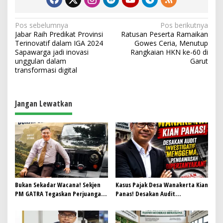
N
Pos sebelumnya
Pos berikutnya
Jabar Raih Predikat Provinsi
Ratusan Peserta Ramaikan
a
Terinovatif dalam IGA 2024
Gowes Ceria, Menutup
v
Sapawarga jadi inovasi
Rangkaian HKN ke-60 di
unggulan dalam
Garut
i
transformasi digital
g
a
Jangan Lewatkan
s
i
p
o
s
Bukan Sekadar Wacana! Sekjen
Kasus Pajak Desa Wanakerta Kian
PM GATRA Tegaskan Perjuangan
Panas! Desakan Audit
CDOB Garut Utara Harus
Investigatif Menggema,
Dibuktikan dengan Kerja Nyata
Pengawasan Dipertanyakan