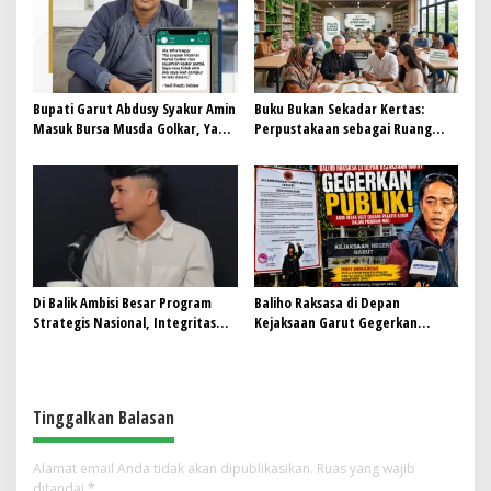
Bupati Garut Abdusy Syakur Amin
Buku Bukan Sekadar Kertas:
Masuk Bursa Musda Golkar, Yadi
Perpustakaan sebagai Ruang
Roqib: Biarkan Mekanisme
Moderasi Beragama
Internal Partai Berjalan
Di Balik Ambisi Besar Program
Baliho Raksasa di Depan
Strategis Nasional, Integritas
Kejaksaan Garut Gegerkan
Tak Boleh Tertinggal
Publik, ARGB Desak Usut Dugaan
Praktik Kotor dalam Program
MBG
Tinggalkan Balasan
Alamat email Anda tidak akan dipublikasikan.
Ruas yang wajib
ditandai
*