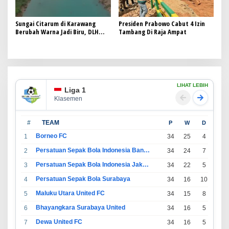
Sungai Citarum di Karawang
Presiden Prabowo Cabut 4 Izin
Berubah Warna Jadi Biru, DLH
Tambang Di Raja Ampat
Jabar Selidiki Dugaan
Pencemaran Limbah Industri
LIHAT LEBIH
Liga 1
Klasemen
#
TEAM
P
W
D
L
Borneo FC
1
34
25
4
5
Persatuan Sepak Bola Indonesia Bandung
2
34
24
7
3
Persatuan Sepak Bola Indonesia Jakarta
3
34
22
5
7
Persatuan Sepak Bola Surabaya
4
34
16
10
8
Maluku Utara United FC
5
34
15
8
11
Bhayangkara Surabaya United
6
34
16
5
13
Dewa United FC
7
34
16
5
13