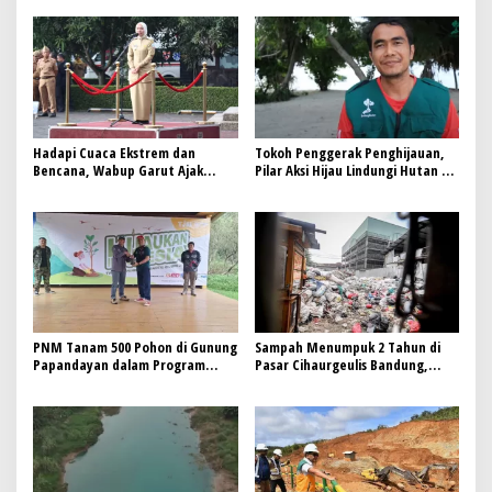
Hadapi Cuaca Ekstrem dan
Tokoh Penggerak Penghijauan,
Bencana, Wabup Garut Ajak
Pilar Aksi Hijau Lindungi Hutan di
Semua Pihak Jadi Pelopor
Daerah
Kebersihan Lingkungan
PNM Tanam 500 Pohon di Gunung
Sampah Menumpuk 2 Tahun di
Papandayan dalam Program
Pasar Cihaurgeulis Bandung,
Hijaukan Indonesia
Pengelola Terancam Diganti.