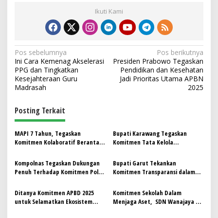
Ikuti Kami
N
Pos sebelumnya
Pos berikutnya
Ini Cara Kemenag Akselerasi
Presiden Prabowo Tegaskan
a
PPG dan Tingkatkan
Pendidikan dan Kesehatan
v
Kesejahteraan Guru
Jadi Prioritas Utama APBN
Madrasah
2025
i
g
Posting Terkait
a
s
MAPI 7 Tahun, Tegaskan
Bupati Karawang Tegaskan
Komitmen Kolaboratif Berantas
Komitmen Tata Kelola
i
Pungli Menuju Indonesia Maju
Pemerintahan Transparan
p
Kompolnas Tegaskan Dukungan
Bupati Garut Tekankan
Penuh Terhadap Komitmen Polri
Komitmen Transparansi dalam
o
Berantas Premanisme
SPMB 2025/2026
s
Ditanya Komitmen APBD 2025
Komitmen Sekolah Dalam
untuk Selamatkan Ekosistem
Menjaga Aset, SDN Wanajaya 2
Pers, Gubernur Jabar Dedi
Laksanakan Pemeliharaan &