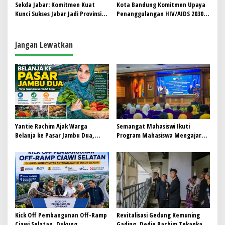
Mulyadi Bungkam
Rehabilitasi Ringan
Sekda Jabar: Komitmen Kuat
Kota Bandung Komitmen Upaya
Kunci Sukses Jabar Jadi Provinsi
Penanggulangan HIV/AIDS 2030
Termaju
melalui Spiritual Building
Jangan Lewatkan
Yantie Rachim Ajak Warga
Semangat Mahasiswi Ikuti
Belanja ke Pasar Jambu Dua,
Program Mahasiswa Mengajar
Harga Terjangkau dan Produk
Kota Bogor
Segar
Kick Off Pembangunan Off-Ramp
Revitalisasi Gedung Kemuning
Ciawi Selatan, Dukung
Gading, Dedie Rachim Tekankan