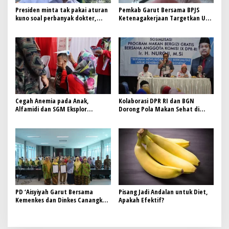
Presiden minta tak pakai aturan
Pemkab Garut Bersama BPJS
kuno soal perbanyak dokter,
Ketenagakerjaan Targetkan UCJ
disambut baik oleh Menkes Budi
untuk Tingkatkan Perlindungan
Gunadi Sadikin
Pekerja
Cegah Anemia pada Anak,
Kolaborasi DPR RI dan BGN
Alfamidi dan SGM Eksplor
Dorong Pola Makan Sehat di
Luncurkan Edukasi Gizi Balita di
Bekasi
Bandung Barat
PD ‘Aisyiyah Garut Bersama
Pisang Jadi Andalan untuk Diet,
Kemenkes dan Dinkes Canangkan
Apakah Efektif?
Komitmen Pencegahan Sunat
Perempuan