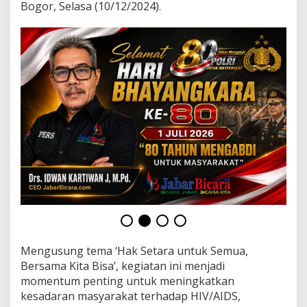
g
Bogor, Selasa (10/12/2024).
a
n
i
H
I
V
/
A
I
D
S
Mengusung tema ‘Hak Setara untuk Semua,
Bersama Kita Bisa’, kegiatan ini menjadi
momentum penting untuk meningkatkan
kesadaran masyarakat terhadap HIV/AIDS,