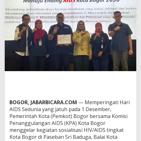
t
a
B
o
g
o
r
P
e
r
k
u
a
t
K
o
m
i
BOGOR, JABARBICARA.COM
— Memperingati Hari
t
m
AIDS Sedunia yang jatuh pada 1 Desember,
e
Pemerintah Kota (Pemkot) Bogor bersama Komisi
n
Penanggulangan AIDS (KPA) Kota Bogor
T
menggelar kegiatan sosialisasi HIV/AIDS tingkat
a
Kota Bogor di Paseban Sri Baduga, Balai Kota
n