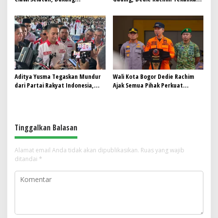
Konektivitas Antarwilayah di
Aspek Keselamatan
Bogor Selatan
Aditya Yusma Tegaskan Mundur
Wali Kota Bogor Dedie Rachim
dari Partai Rakyat Indonesia,
Ajak Semua Pihak Perkuat
Fokus Kawal Program Jaga Desa
Mitigasi dan Quick Respon
Bencana
Tinggalkan Balasan
Alamat email Anda tidak akan dipublikasikan.
Ruas yang wajib
ditandai
*