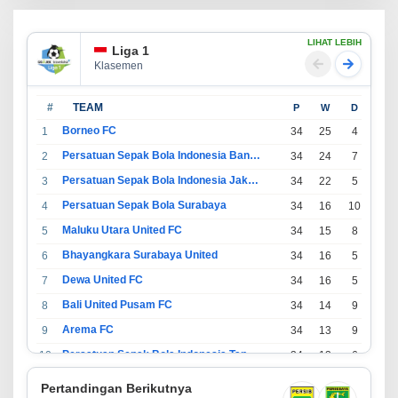
LIHAT LEBIH
Liga 1
Klasemen
#
TEAM
P
W
D
L
Borneo FC
1
34
25
4
5
Persatuan Sepak Bola Indonesia Bandung
2
34
24
7
3
Persatuan Sepak Bola Indonesia Jakarta
3
34
22
5
7
Persatuan Sepak Bola Surabaya
4
34
16
10
8
Maluku Utara United FC
5
34
15
8
11
Bhayangkara Surabaya United
6
34
16
5
13
Dewa United FC
7
34
16
5
13
Bali United Pusam FC
8
34
14
9
11
Arema FC
9
34
13
9
12
Persatuan Sepak Bola Indonesia Tangerang
10
34
13
6
15
PSIM Yogyakarta
11
34
11
12
11
Pertandingan Berikutnya